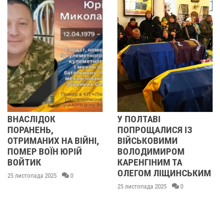
ОК
У ПОЛТАВІ
У ПОЛТАВ
Ь,
ПОПРОЩАЛИСЯ ІЗ
ПОПРОЩА
Х НА ВІЙНІ,
ВІЙСЬКОВИМИ
БІЙЦЯМИ
ЇН ЮРІЙ
ВОЛОДИМИРОМ
ОЛЕКСАН
КАРЕНГІНИМ ТА
ІВАЩЕНК
ОЛЕГОМ ЛІЩИНСЬКИМ
ДМИТРО
025
0
КИСЛИЧЕ
25 листопада 2025
0
МАКСИМ
ГОНЧАРЕ
24 листопада 2