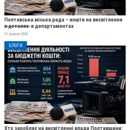
Полтавська міська рада – кошти на висвітлення
в̶ ̶д̶е̶т̶а̶л̶я̶х̶ ̶ в департаментах
01 травня 2026
БЛОГИ
Хто заробляє на висвітленні влади Полтавщини: