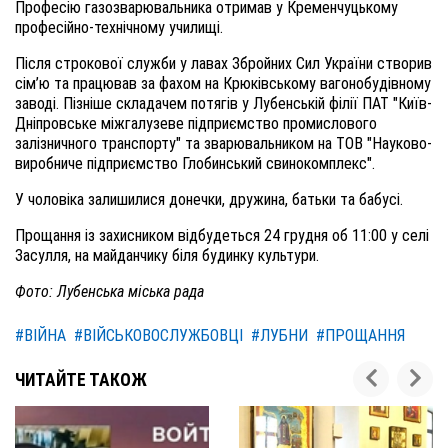
Професію газозварювальника отримав у Кременчуцькому
професійно-технічному училищі.
Після строкової служби у лавах Збройних Сил України створив
сім’ю та працював за фахом на Крюківському вагонобудівному
заводі. Пізніше складачем потягів у Лубенській філії ПАТ "Київ-
Дніпровське міжгалузеве підприємство промислового
залізничного транспорту" та зварювальником на ТОВ "Науково-
виробниче підприємство Глобинський свинокомплекс".
У чоловіка залишилися донечки, дружина, батьки та бабусі.
Прощання із захисником відбудеться 24 грудня об 11:00 у селі
Засулля, на майданчику біля будинку культури.
Фото: Лубенська міська рада
#ВІЙНА
#ВІЙСЬКОВОСЛУЖБОВЦІ
#ЛУБНИ
#ПРОЩАННЯ
ЧИТАЙТЕ ТАКОЖ