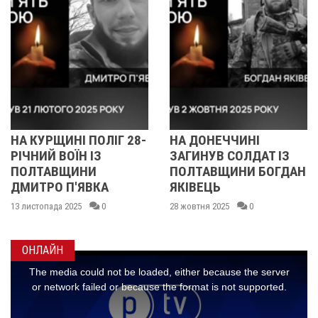
ЩИНІ ПОЛІГ 28-
НА ДОНЕЧЧИНІ
СПОРТ
 ВОЇН ІЗ
ЗАГИНУВ СОЛДАТ ІЗ
ПОЛТА
ВЩИНИ
ПОЛТАВЩИНИ БОГДАН
ВСТАН
О П'ЯВКА
ЯКІВЕЦЬ
РЕКОРД
ЧЕМПІО
да 2025
0
28 жовтня 2025
0
06 жовтня 
ОНЛАЙН