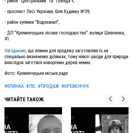
- ринок "Центральний" та "Плеяда"»;
- проспект Лесі Українки, біля будинку №39;
- район зупинки "Водоканал";
- ДП "Кременчуцьке лісове господарство": вулиця Шевченка,
41.
Нагадаємо,
що ялинки для продажу заготовляють на
спеціально визначених ділянках, тому ніякої шкоди для природи
внаслідок заготівлі новорічних дерев немає.
Фото: Кременчуцька міська рада
#ЯЛИНКА
#ЛІС
#ПРОДАЖ
#КРЕМЕНЧУК
ЧИТАЙТЕ ТАКОЖ