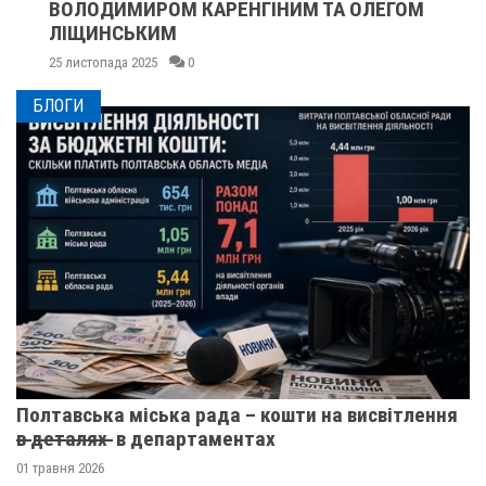
ВОЛОДИМИРОМ КАРЕНГІНИМ ТА ОЛЕГОМ
ЛІЩИНСЬКИМ
25 листопада 2025
0
БЛОГИ
Полтавська міська рада – кошти на висвітлення
в̶ ̶д̶е̶т̶а̶л̶я̶х̶ ̶ в департаментах
01 травня 2026