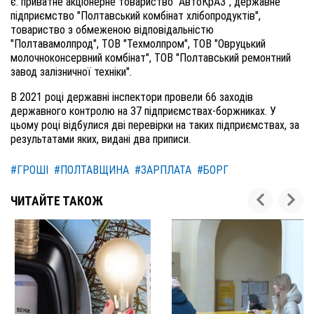
є: приватне акціонерне товариство "АвтоКрАЗ", державне
підприємство "Полтавський комбінат хлібопродуктів",
товариство з обмеженою відповідальністю
"Полтавамолпрод", ТОВ "Техмолпром", ТОВ "Овруцький
молочноконсервний комбінат", ТОВ "Полтавський ремонтний
завод залізничної техніки".
В
2021 році державні інспектори провели 66 заходів
державного контролю на 37 підприємствах-боржниках. У
цьому році відбулися дві перевірки на таких підприємствах, за
результатами
яких,
видані два приписи.
#ГРОШІ
#ПОЛТАВЩИНА
#ЗАРПЛАТА
#БОРГ
ЧИТАЙТЕ ТАКОЖ