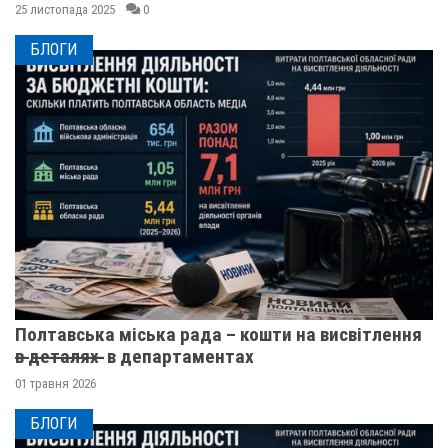
25 листопада 2025
0
БЛОГИ
Полтавська міська рада – кошти на висвітлення
в̶ ̶д̶е̶т̶а̶л̶я̶х̶ ̶ в департаментах
01 травня 2026
БЛОГИ