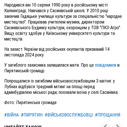
Народився він 10 серпня 1990 року в російському місті
Калінінграді. Навчався у Сасинівській школі. У 2010 році
закінчив Гадяцьке училище культури за спеціальністю "народне
мистецтво". Працював учителем музики, директором
Сасинівського Будинку культури, охоронцем у ТОВ "ПКЗ-Агро".
Вищу освіту здобув у Київському університеті культури та
мистецтв.
На захист України від російських окупантів призваний 14
листопада 2024 року.
У загиблого захисника залишилася мати. Про це
повідомили
в
Пирятинській громаді.
Попрощалися із загиблим військовослужбовцем 3 квітня: у
Лубнах відбувся траурний мітинг на площі перед
адмінбудівлею міської ради; поховали воїна у селі Сасинівка.
Фото: Пирятинська громада
#ВІЙНА
#ПИРЯТИН
#ВІЙСЬКОВОСЛУЖБОВЦІ
#ПРОЩАННЯ