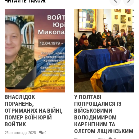
ЧИТАЙТЕ ТАКОЖ
АСЛІДОК
У ПОЛТАВІ
У 
РАНЕНЬ,
ПОПРОЩАЛИСЯ ІЗ
ПО
РИМАНИХ НА ВІЙНІ,
ВІЙСЬКОВИМИ
БІ
МЕР ВОЇН ЮРІЙ
ВОЛОДИМИРОМ
ОЛ
ЙТИК
КАРЕНГІНИМ ТА
ІВ
ОЛЕГОМ ЛІЩИНСЬКИМ
ДМ
истопада 2025
0
КИ