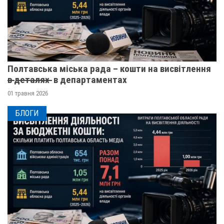
Полтавська міська рада – кошти на висвітлення
в̶ ̶д̶е̶т̶а̶л̶я̶х̶ ̶ в департаментах
01 травня 2026
БЛОГИ