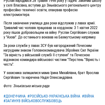
Руслан народився 28 травня 1998 року у Гадячі. Закінчив школу
у селі Власівка, вступив до Зіньківського регіонального центру
професійно-технічної освіти, опанував професію
електромонтера.
Після закінчення училища два роки відслужив у лавах армії.
Тривалий час чоловік працював за кордоном. З 1 квітня 2022
року пішов добровольцем на війну. Руслан Сергійович служив
у "Азові". До останнього воював на Бахмутському напрямку.
За роки служби у лавах ЗСУ був нагороджений Почесним
нагрудним знаком Головнокомандувача Збройних Сил України
"За вірність у військовій службі II ступеня" та Почесною
відзнакою командира військової частини "Перстень "Вірність і
честь".
У захисника залишилися мама Ірина Михайлівна, брат Ярослав
Сергійович та наречена Надія Олександрівна.
Фото: Зіньківська міська рада
#ДОНЕЧЧИНА
#РОСІЙСЬКО-УКРАЇНСЬКА ВІЙНА
#ВІЙНА
#ЗАГИНУВ ВІЙСЬКОВОСЛУЖБОВЕЦЬ