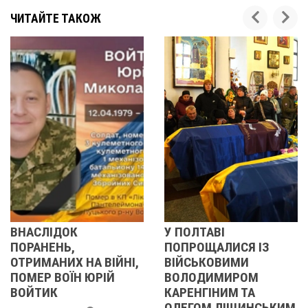
ЧИТАЙТЕ ТАКОЖ
У ПОЛТАВІ
У ПОЛТАВІ
ПОПРОЩАЛИСЯ ІЗ
ПОПРОЩАЛИ
А ВІЙНІ,
ВІЙСЬКОВИМИ
БІЙЦЯМИ
 ЮРІЙ
ВОЛОДИМИРОМ
ОЛЕКСАНДР
КАРЕНГІНИМ ТА
ІВАЩЕНКОМ
ОЛЕГОМ ЛІЩИНСЬКИМ
ДМИТРОМ