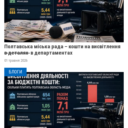
Полтавська міська рада – кошти на висвітлення
в̶ ̶д̶е̶т̶а̶л̶я̶х̶ ̶ в департаментах
01 травня 2026
БЛОГИ