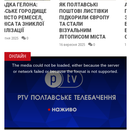
ЯК ПОЛТАВСЬКІ
А ЧИ ЗНАЄТЕ ВИ, ЩО У
ПОШТОВІ ЛИСТІВКИ
ПОЛТАВІ
ПІДКОРИЛИ ЄВРОПУ
ЗБЕРІГАЄТЬСЯ
ТА СТАЛИ
ВРЯТОВАНА КАМ’ЯНА
ВІЗУАЛЬНИМ
БАБА, ЯКУ МАЛЮВАВ
ЛІТОПИСОМ МІСТА
САМ ШЕВЧЕНКО?
16 вересня 2025
0
15 серпня 2025
0
ОНЛАЙН