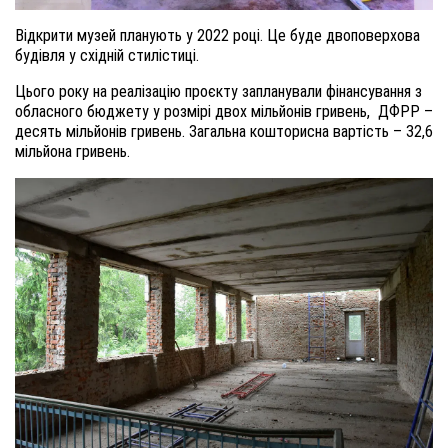
Відкрити музей планують у 2022 році. Це буде двоповерхова
будівля у східній стилістиці.
Цього року на реалізацію проєкту заплан
ували
фінансування з
обласного бюджету у розмірі
двох
мільйон
ів
гривень, ДФРР –
десять
м
ільйонів
гр
иве
н
ь
. Загальна кошторисна вартість – 32,6
мільйона гривень.