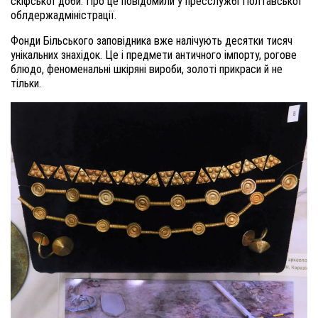
скіфської доби
. Про це повідомили у пресслужбі Полтавської
облдержадміністрації.
Ф
онди Більського заповідника вже налічують десятки тисяч
унікальних знахідок. Це і предмети античного імпорту, рогове
блюдо, феноменальні шкіряні вироби, золоті прикраси й не
тільки.