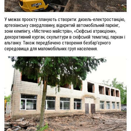
У
межах проєкту
планують створити
: дизель-електростанцію,
артезіанську свердловину, відкритий автомобільний паркінг,
зони кемпінгу, «Містечко майстрів», «Скіфські атракціони»,
декоративний курган; скульптури в скіфській тематиці, паркан і
альтанку.
Також
передбачено створення безбар’єрного
середовища для маломобільних груп населення.