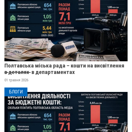
Полтавська міська рада – кошти на висвітлення
в̶ ̶д̶е̶т̶а̶л̶я̶х̶ ̶ в департаментах
01 травня 2026
БЛОГИ