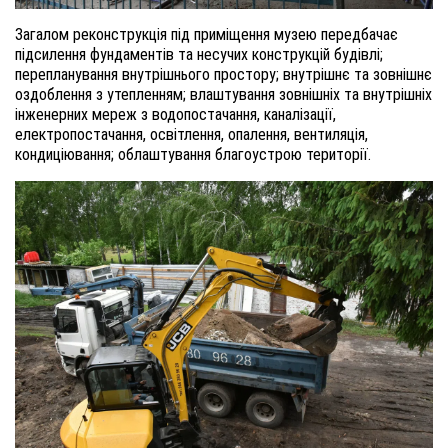
Загалом реконструкція під приміщення музею передбачає
підсилення фундаментів та несучих конструкцій будівлі;
перепланування внутрішнього простору; внутрішнє та зовнішнє
оздоблення з утепленням; влаштування зовнішніх та внутрішніх
інженерних мереж з водопостачання, каналізації,
електропостачання, освітлення, опалення, вентиляція,
кондиціювання; облаштування благоустрою території.