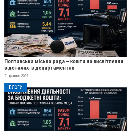
Полтавська міська рада – кошти на висвітлення
в̶ ̶д̶е̶т̶а̶л̶я̶х̶ ̶ в департаментах
01 травня 2026
БЛОГИ