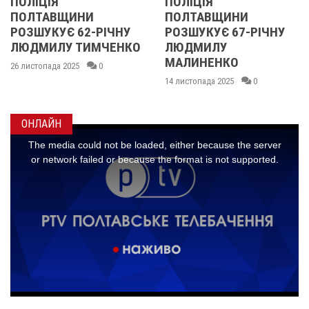
ПОЛІЦІЯ
У ПОЛТАВСЬКІ
ПОЛТАВЩИНИ
ОБЛАСТІ
РІЧНУ
РОЗШУКУЄ 67-РІЧНУ
РОЗШУКУЮТЬ 
МЧЕНКО
ЛЮДМИЛУ
РІЧНУ ЗОЮ ГР
МАЛИНЕНКО
0
14 листопада 2025
14 листопада 2025
0
ОНЛАЙН