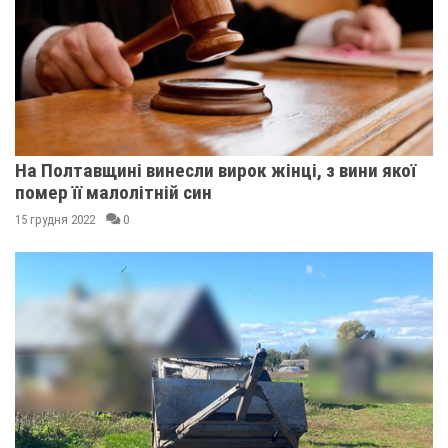
На Полтавщині винесли вирок жінці, з вини якої
помер її малолітній син
15 грудня 2022
0