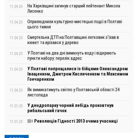
На Харківщині загинув старший лейтенант Микола
11.24.25
Лисенко
Оприлюднили культурно-мистецькі події в Полтаві
11.24.25
цього тижня
Смертельна ДТП на Полтавщині легковик з‘їхав в
11.24.25
кювет та врізався у дерево
У Полтаві на два дні вимкнуть воду і відкриють
11.24.25
пункти набору: перелік адрес
У Полтаві попрощалися із бійцями Олександром
11.24.25
Іващенком, Дмитром Кисличенком та Максимом
Гончаренком
Як вимикатимуть світло у Полтавській області 24
11.24.25
листопада
У дендропарку чорний лебідь проковтнув
11.21.25
рибальський гачок
Революція Гідності 2013 очима учасниці
11.21.25