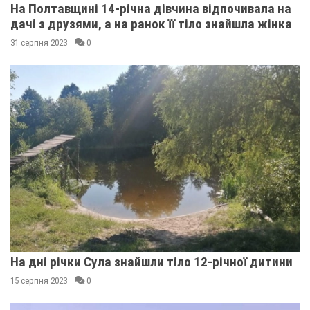
На Полтавщині 14-річна дівчина відпочивала на
дачі з друзями, а на ранок її тіло знайшла жінка
31 серпня 2023
0
На дні річки Сула знайшли тіло 12-річної дитини
15 серпня 2023
0