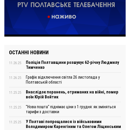
ОСТАННІ НОВИНИ
Поліція Полтавщини розшукує 62-річну Людмилу
11.26.25
Тимченко
Графік відключення світла 26 листопада у
11.26.25
Полтавській області
Внаслідок поранень, отриманих на війні, помер
11.25.25
воїн Юрій Войтик
"Нова пошта" піднімає ціни з 1 грудня: як зміняться
11.25.25
тарифи з доставки
У Полтаві попрощалися із військовими
11.25.25
Володимиром Каренгіним та Олегом Ліщинським