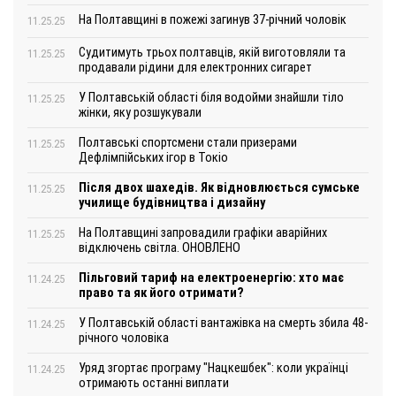
На Полтавщині в пожежі загинув 37-річний чоловік
11.25.25
Судитимуть трьох полтавців, якій виготовляли та
11.25.25
продавали рідини для електронних сигарет
У Полтавській області біля водойми знайшли тіло
11.25.25
жінки, яку розшукували
Полтавські спортсмени стали призерами
11.25.25
Дефлімпійських ігор в Токіо
Після двох шахедів. Як відновлюється сумське
11.25.25
училище будівництва і дизайну
На Полтавщині запровадили графіки аварійних
11.25.25
відключень світла. ОНОВЛЕНО
Пільговий тариф на електроенергію: хто має
11.24.25
право та як його отримати?
У Полтавській області вантажівка на смерть збила 48-
11.24.25
річного чоловіка
Уряд згортає програму "Нацкешбек": коли українці
11.24.25
отримають останні виплати