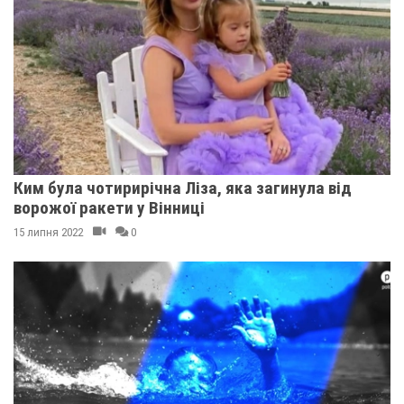
Ким була чотирирічна Ліза, яка загинула від
ворожої ракети у Вінниці
15 липня 2022
0