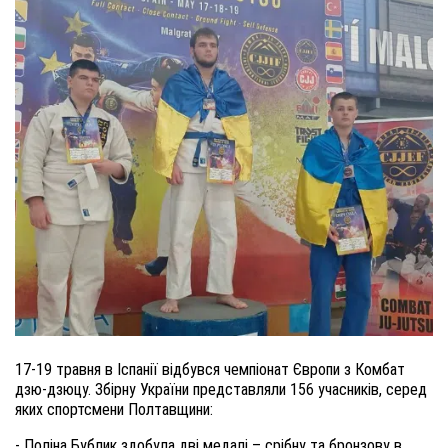
17-19 травня в Іспанії відбувся чемпіонат Європи з Комбат
дзю-дзюцу. Збірну України представляли 156 учасників, серед
яких спортсмени Полтавщини:
- Поліна Бублик здобула дві медалі – срібну та бронзову в