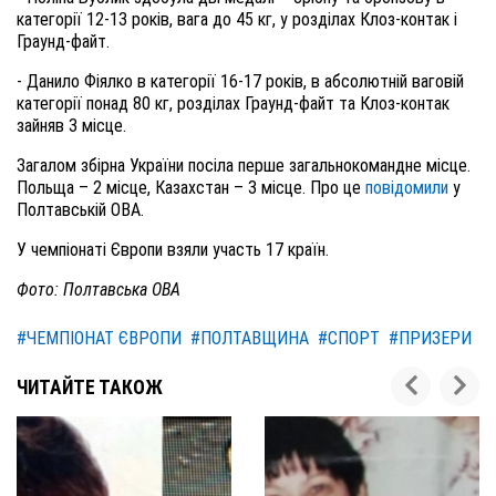
категорії 12-13 років, вага до 45 кг, у розділах Клоз-контак і
Граунд-файт.
- Данило Фіялко в категорії 16-17 років, в абсолютній ваговій
категорії понад 80 кг, розділах Граунд-файт та Клоз-контак
зайняв 3 місце.
Загалом збірна України посіла перше загальнокомандне місце.
Польща – 2 місце, Казахстан – 3 місце. Про це
повідомили
у
Полтавській ОВА.
У чемпіонаті Європи взяли участь 17 країн.
Фото: Полтавська ОВА
#ЧЕМПІОНАТ ЄВРОПИ
#ПОЛТАВЩИНА
#СПОРТ
#ПРИЗЕРИ
ЧИТАЙТЕ ТАКОЖ