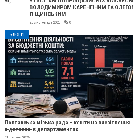
У ПОЛТАВІ ПОПРОЩАЛИСЯ ІЗ ВІЙСЬКОВИМИ
ВОЛОДИМИРОМ КАРЕНГІНИМ ТА ОЛЕГОМ
ЛІЩИНСЬКИМ
25 листопада 2025
0
БЛОГИ
Полтавська міська рада – кошти на висвітлення
в̶ ̶д̶е̶т̶а̶л̶я̶х̶ ̶ в департаментах
01 травня 2026