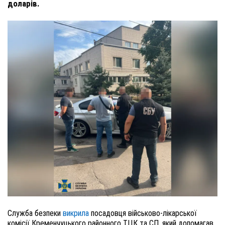
доларів.
Служба безпеки
викрила
посадовця військово-лікарської
комісії Кременчуцького районного ТЦК та СП, який допомагав