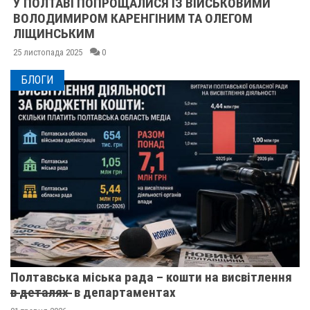
У ПОЛТАВІ ПОПРОЩАЛИСЯ ІЗ ВІЙСЬКОВИМИ
ВОЛОДИМИРОМ КАРЕНГІНИМ ТА ОЛЕГОМ
ЛІЩИНСЬКИМ
25 листопада 2025
0
БЛОГИ
Полтавська міська рада – кошти на висвітлення
в̶ ̶д̶е̶т̶а̶л̶я̶х̶ ̶ в департаментах