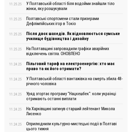
У Полтавській області біля водойми знайшли тіло
11.25.25
жінки, яку розшукували
Полтавські спортсмени стали призерами
11.25.25
Дефлімпійських ігор в Токіо
Після двох шахедів. Як відновлюється сумське
11.25.25
училище будівництва і дизайну
На Полтавщині запровадили графіки аварійних
11.25.25
відключень світла. ОНОВЛЕНО
Пільговий тариф на електроенергію: хто має
11.24.25
право та як його отримати?
У Полтавській області вантажівка на смерть збила 48-
11.24.25
річного чоловіка
Уряд згортає програму "Нацкешбек": коли українці
11.24.25
отримають останні виплати
На Харківщині загинув старший лейтенант Микола
11.24.25
Лисенко
Оприлюднили культурно-мистецькі події в Полтаві
11.24.25
цього тижня