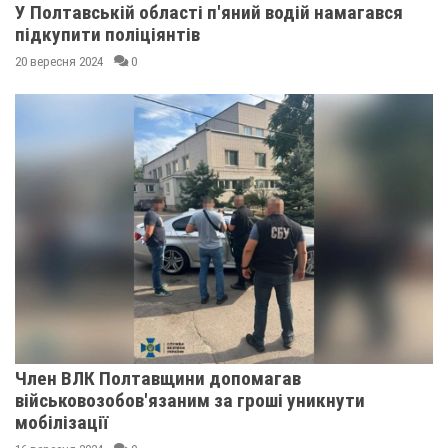
У Полтавській області п'яний водій намагався
підкупити поліціянтів
20 вересня 2024
0
Член ВЛК Полтавщини допомагав
військовозобов'язаним за гроші уникнути
мобілізації