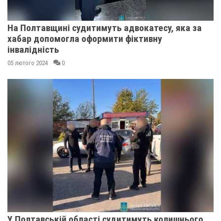
На Полтавщині судитимуть адвокатесу, яка за
хабар допомогла оформити фіктивну
інвалідність
05 лютого 2024
0
У Полтавській області судитимуть колишнього