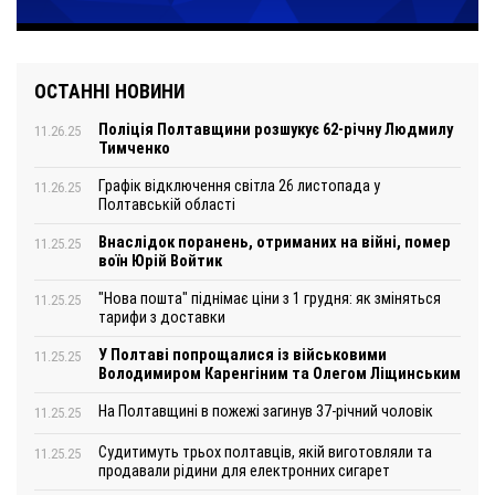
ОСТАННІ НОВИНИ
Поліція Полтавщини розшукує 62-річну Людмилу
11.26.25
Тимченко
Графік відключення світла 26 листопада у
11.26.25
Полтавській області
Внаслідок поранень, отриманих на війні, помер
11.25.25
воїн Юрій Войтик
"Нова пошта" піднімає ціни з 1 грудня: як зміняться
11.25.25
тарифи з доставки
У Полтаві попрощалися із військовими
11.25.25
Володимиром Каренгіним та Олегом Ліщинським
На Полтавщині в пожежі загинув 37-річний чоловік
11.25.25
Судитимуть трьох полтавців, якій виготовляли та
11.25.25
продавали рідини для електронних сигарет