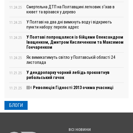
Смертельна ДТП на Полтавщині легковик з‘їхав в
11.24.25
кювет та врізався у дерево
У Полтаві на два дні вимкнуть воду і відкриють
11.24.25
пункти набору: перелік адрес
У Полтаві попрощалися із бійцями Олександром
11.24.25
Іващенком, Дмитром Кисличенком та Максимом
Гончаренком
Як вимикатимуть світло у Полтавській області 24
11.24.25
листопада
У дендропарку чорний лебідь проковтнув
11.21.25
рибальський гачок
Революція Гідності 2013 очима учасниці
11.21.25
БЛОГИ
ВСІ НОВИНИ