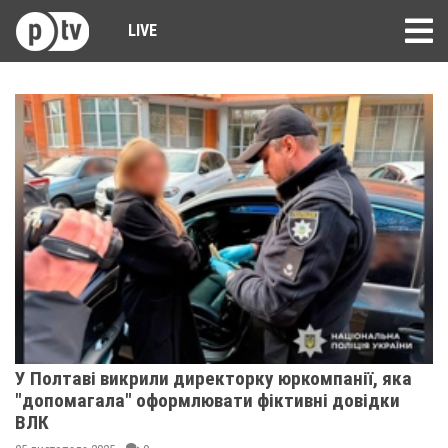
LIVE
У Полтаві викрили директорку юркомпанії, яка
"допомагала" оформлювати фіктивні довідки
ВЛК