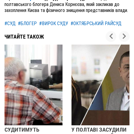
полтавського блогера Дениса Корнєєва, який закликав до
захоплення Києва та фізичного знищення представників влади.
#СУД
#БЛОГЕР
#ВИРОК СУДУ
#ОКТЯБРСЬКИЙ РАЙСУД
ЧИТАЙТЕ ТАКОЖ
УДИТИМУТЬ
У ПОЛТАВІ ЗАСУДИЛИ
У