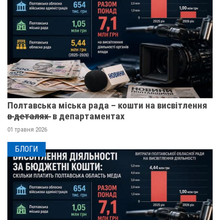
Полтавська міська рада – кошти на висвітлення
в̶ ̶д̶е̶т̶а̶л̶я̶х̶ ̶ в департаментах
01 травня 2026
БЛОГИ