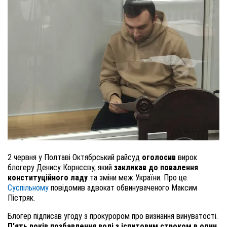
2 червня у Полтаві Октябрський райсуд
оголосив
вирок
блогеру Денису Корнєєву, який
закликав до повалення
конституційного ладу
та зміни меж України. Про це
Суспільному
повідомив адвокат обвинуваченого Максим
Пістряк.
Блогер підписав угоду з прокурором про визнання винуватості.
П'ять років позбавлення волі з іспитовим строком в один