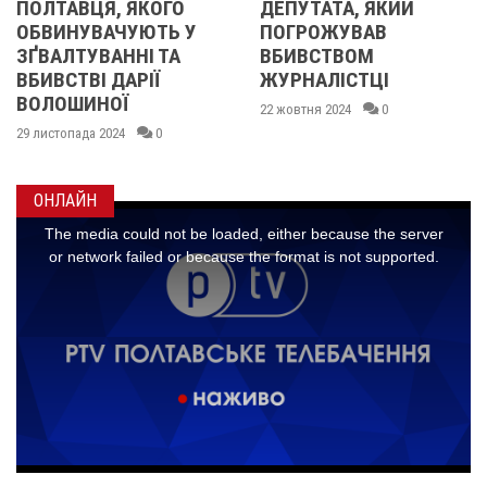
ОЛТАВЦЯ, ЯКОГО
ДЕПУТАТА, ЯКИЙ
О
БВИНУВАЧУЮТЬ У
ПОГРОЖУВАВ
Р
ҐВАЛТУВАННІ ТА
ВБИВСТВОМ
О
БИВСТВІ ДАРІЇ
ЖУРНАЛІСТЦІ
П
ОЛОШИНОЇ
П
22 жовтня 2024
0
С
 листопада 2024
0
16
ОНЛАЙН