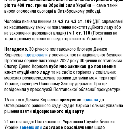
рік та 400 тис. грн на Збройні сили України
— саме такий
вирок оголосили сьогодні в Октябрському райсуді.
Чоловіка визнали винним за
ч.2 та ч.3 ст. 109
(Дії, спрямовані
на насильницьку зміну чи повалення конституційного ладу або
на захоплення державної влади) і
ч.1 ст. 110
(Посягання на
територіальну цілісність і недоторканність України).
Нагадаємо
, 30-річного полтавського блогера Дениса
Корнєєва
підозрювали
у злочинах проти національної безпеки.
Протягом серпня-листопада 2022 року 30-річний полтавський
блогер Денис Корнєєв
публічно закликав до повалення
конституційного ладу
та на своїх сторінках у соціальних
мережах розповсюджував заклики до зміни меж території
України, всупереч Основному Закону держави. Про це
повідомили у пресслужбі Полтавської обласної прокуратури.
16 лютого Дениса Корнєєва
примусово
привели
до
Октябрського районного суду. Суддя Лариса Гольник ухвалила
рішення
взяти підозрюваного під варту
.
21 квітня слідчі Полтавського Управління Служби безпеки
України
завершили
досудове розслідуванн
я щодо