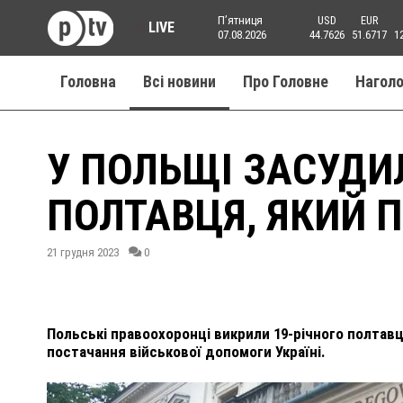
Пʼятниця
USD
EUR
LIVE
07.08.2026
44.7626
51.6717
1
Головна
Всі новини
Про Головне
Нагол
У ПОЛЬЩІ ЗАСУДИ
ПОЛТАВЦЯ, ЯКИЙ 
21 грудня 2023
0
Польські правоохоронці викрили 19-річного полтавця
постачання військової допомоги Україні.