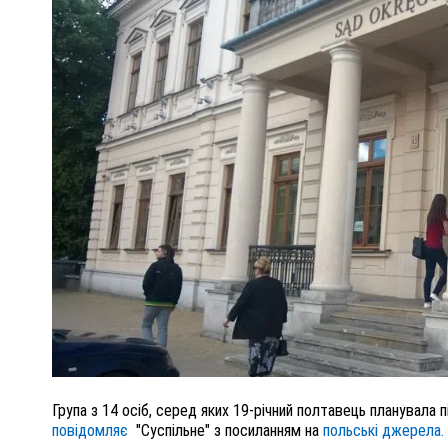
ПОЛІЦІЯ ПОЛТАВЩИНИ РОЗШУКУЄ 62-РІЧНУ
ЛЮДМИЛУ ТИМЧЕНКО
ОМ
26 листопада 2025
0
Група з 14 осіб, серед яких 19-річний полтавець планувала 
повідомляє
"Суспільне" з посиланням на
польські джерела.