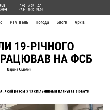
PLN
A-92
A-95
ДП
2.0191
47.84
49.30
53.74
ос
PTV День
Погода
Блоги
Aрхів
ЛИ 19-РІЧНОГО
ПРАЦЮВАВ НА ФСБ
Дарина Омелич
, який разом з 13 спільниками планував зірвати