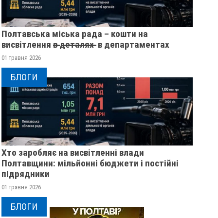
Полтавська міська рада – кошти на
висвітлення в̶ ̶д̶е̶т̶а̶л̶я̶х̶ ̶ в департаментах
01 травня 2026
БЛОГИ
Хто заробляє на висвітленні влади
Полтавщини: мільйонні бюджети і постійні
підрядники
01 травня 2026
БЛОГИ