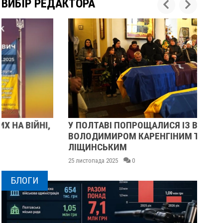
ВИБІР РЕДАКТОРА
У ПОЛТАВІ ПОПРОЩАЛИСЯ ІЗ ВІЙСЬКОВИМИ
ПІ
ВОЛОДИМИРОМ КАРЕНГІНИМ ТА ОЛЕГОМ
СУ
ЛІЩИНСЬКИМ
25 
25 листопада 2025
0
БЛОГИ