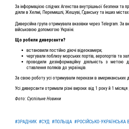
За інформацією слідчих Агенства внутрішньої безпеки та пр
діяли в Хелмі, Перемишлі, Жешуві, Ґданську та інших містах
Диверсійна група отримувала вказівки через Telegram. За в
військовою допомогою Україні.
Що робили диверсанти?
встановили постійно діючі відеокамери;
чергували поблизу морських портів, аеропортів та зал
проводили дезінформаційну діяльність з метою д
ставлення поляків до українців.
За свою роботу усі отримували перекази в американських 
Усі диверсанти отримали різні вироки: від 1 року й 1 місяця
Фото: Суспільне Новини
#ЗРАДНИК
#СУД
#ПОЛЬЩА
#РОСІЙСЬКО-УКРАЇНСЬКА 