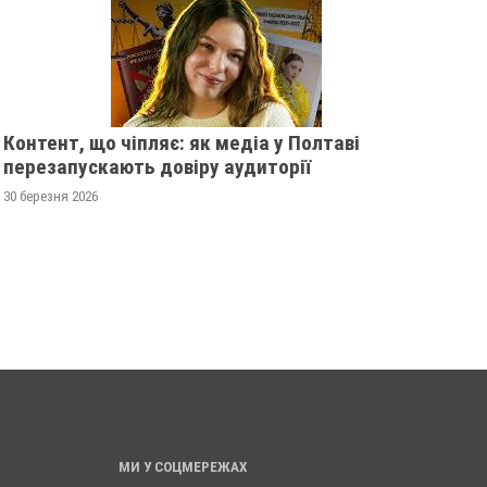
Контент, що чіпляє: як медіа у Полтаві
перезапускають довіру аудиторії
30 березня 2026
ТРИМАЛИ АГЕНТКУ ФСБ,
СУДИТИМУТЬ ПОЛТАВ
А КОРИГУВАЛА УДАРИ ПО
ЯКОГО ОБВИНУВАЧУЮТ
ЛТАВЩИНІ
ЗҐВАЛТУВАННІ ТА ВБИ
ДАРІЇ ВОЛОШИНОЇ
равня 2025
0
29 листопада 2024
0
МИ У СОЦМЕРЕЖАХ