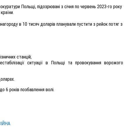
окуратури Польщі, підозрювані з січня по червень 2023-го року
 країни.
инагороду в 10 тисяч доларів планували пустити з рейок потяг з
ізничних станцій;
естабілізації ситуації в Польщі та провокування ворожого
доларах.
 до 6 років позбавлення волі.
ВІЙНА