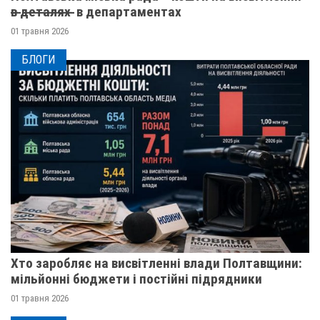
в̶ ̶д̶е̶т̶а̶л̶я̶х̶ ̶ в департаментах
01 травня 2026
БЛОГИ
Хто заробляє на висвітленні влади Полтавщини:
мільйонні бюджети і постійні підрядники
01 травня 2026