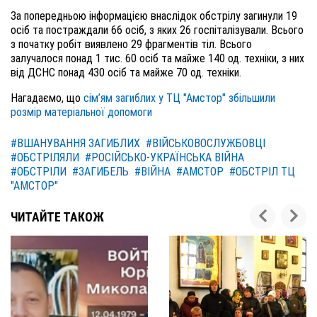
За попередньою інформацією внаслідок обстрілу загинули 19
осіб та постраждали 66 осіб, з яких 26 госпіталізували. Всього
з початку робіт виявлено 29 фрагментів тіл. Всього
залучалося понад 1 тис. 60 осіб та майже 140 од. техніки, з них
від ДСНС понад 430 осіб та майже 70 од. техніки.
Нагадаємо, що
сім’ям загиблих у ТЦ "Амстор" збільшили
розмір матеріальної допомоги
#ВШАНУВАННЯ ЗАГИБЛИХ
#ВІЙСЬКОВОСЛУЖБОВЦІ
#ОБСТРІЛЯЛИ
#РОСІЙСЬКО-УКРАЇНСЬКА ВІЙНА
#ОБСТРІЛИ
#ЗАГИБЕЛЬ
#ВІЙНА
#АМСТОР
#ОБСТРІЛ ТЦ
"АМСТОР"
ЧИТАЙТЕ ТАКОЖ