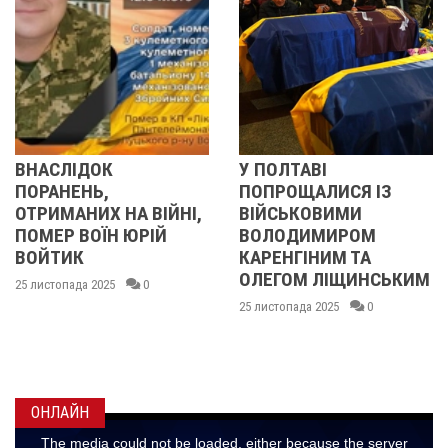
АСЛІДОК
У ПОЛТАВІ
ПІ
РАНЕНЬ,
ПОПРОЩАЛИСЯ ІЗ
ЯК
РИМАНИХ НА ВІЙНІ,
ВІЙСЬКОВИМИ
СУ
МЕР ВОЇН ЮРІЙ
ВОЛОДИМИРОМ
БУ
ЙТИК
КАРЕНГІНИМ ТА
ДИ
ОЛЕГОМ ЛІЩИНСЬКИМ
истопада 2025
0
25 л
25 листопада 2025
0
ОНЛАЙН