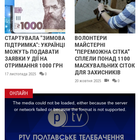
ИМОВА
ВОЛОНТЕРИ
ОБ’ЄДНАНІ БОЛЕ
РАЇНЦІ
МАЙСТЕРНІ
ЛЮБОВ’Ю: ЯК ГО 
АТИ
“ПЕРЕМОЖНА СІТКА”
ЗАГИБЛИХ
СПЛЕЛИ ПОНАД 1100
ПОЛТАВЩИНИ»
0 ГРН
МАСКУВАЛЬНИХ СІТОК
ПЕРЕТВОРЮЄ ВТ
ДЛЯ ЗАХИСНИКІВ
НА СИЛУ
20 жовтня 2025
0
25 липня 2025
0
ОНЛАЙН