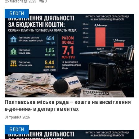
25 листопада 2025
0
БЛОГИ
Полтавська міська рада – кошти на висвітлення
в̶ ̶д̶е̶т̶а̶л̶я̶х̶ ̶ в департаментах
01 травня 2026
БЛОГИ