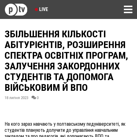
LIVE
ЗБІЛЬШЕННЯ КІЛЬКОСТІ
АБІТУРІЄНТІВ, РОЗШИРЕННЯ
СПЕКТРА ОСВІТНІХ ПРОГРАМ,
ЗАЛУЧЕННЯ ЗАКОРДОННИХ
СТУДЕНТІВ ТА ДОПОМОГА
ВІЙСЬКОВИМ Й ВПО
18 липня 2023
0
На кого зараз навчають у полтавському педуніверситеті, як
студентів планують долучити до управління навчальним
закладом та про педагогів, які допомагають ВПО та