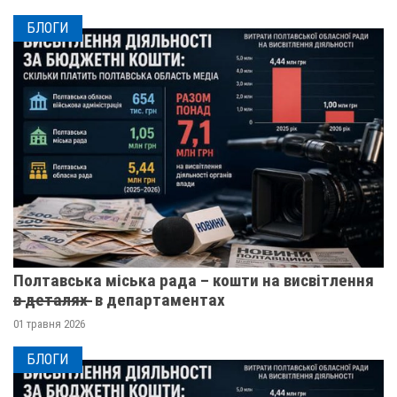
БЛОГИ
Полтавська міська рада – кошти на висвітлення
в̶ ̶д̶е̶т̶а̶л̶я̶х̶ ̶ в департаментах
01 травня 2026
БЛОГИ