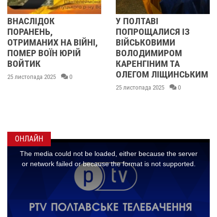
У ПОЛТАВІ
У ПОЛТАВІ
ПОПРОЩАЛИСЯ ІЗ
ПОПРОЩАЛИС
А ВІЙНІ,
ВІЙСЬКОВИМИ
БІЙЦЯМИ
ЮРІЙ
ВОЛОДИМИРОМ
ОЛЕКСАНДР
КАРЕНГІНИМ ТА
ІВАЩЕНКОМ,
ОЛЕГОМ ЛІЩИНСЬКИМ
ДМИТРОМ
0
КИСЛИЧЕНКО
25 листопада 2025
0
МАКСИМОМ
ГОНЧАРЕНК
24 листопада 2025
ОНЛАЙН