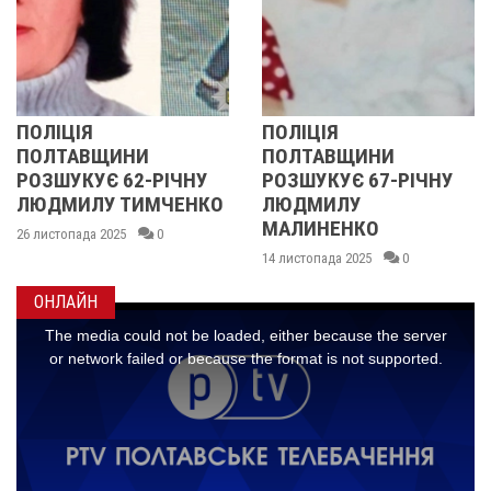
Я
ПОЛІЦІЯ
У ПОЛТ
ВЩИНИ
ПОЛТАВЩИНИ
ОБЛАС
УЄ 62-РІЧНУ
РОЗШУКУЄ 67-РІЧНУ
РОЗШУ
ЛУ ТИМЧЕНКО
ЛЮДМИЛУ
РІЧНУ 
МАЛИНЕНКО
да 2025
0
14 листопа
14 листопада 2025
0
ОНЛАЙН