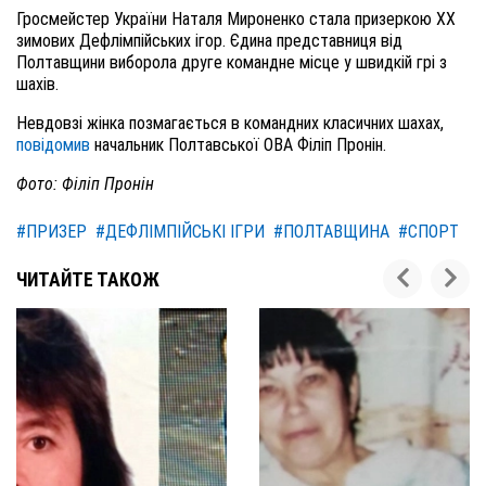
Гросмейстер України Наталя Мироненко стала призеркою XX
зимових Дефлімпійських ігор. Єдина представниця від
Полтавщини виборола друге командне місце у швидкій грі з
шахів.
Невдовзі жінка позмагається в командних класичних шахах,
повідомив
начальник Полтавської ОВА Філіп Пронін.
Фото: Філіп Пронін
#ПРИЗЕР
#ДЕФЛІМПІЙСЬКІ ІГРИ
#ПОЛТАВЩИНА
#СПОРТ
ЧИТАЙТЕ ТАКОЖ