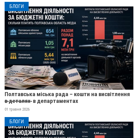
БЛОГИ
Полтавська міська рада – кошти на висвітлення
в̶ ̶д̶е̶т̶а̶л̶я̶х̶ ̶ в департаментах
01 травня 2026
БЛОГИ