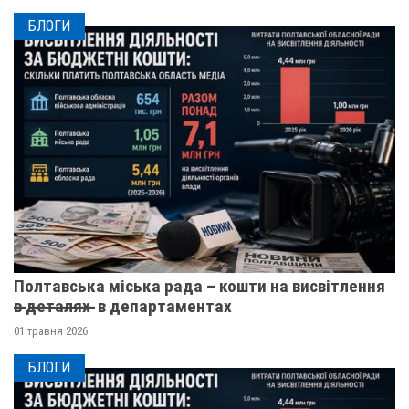
БЛОГИ
Полтавська міська рада – кошти на висвітлення
в̶ ̶д̶е̶т̶а̶л̶я̶х̶ ̶ в департаментах
01 травня 2026
БЛОГИ