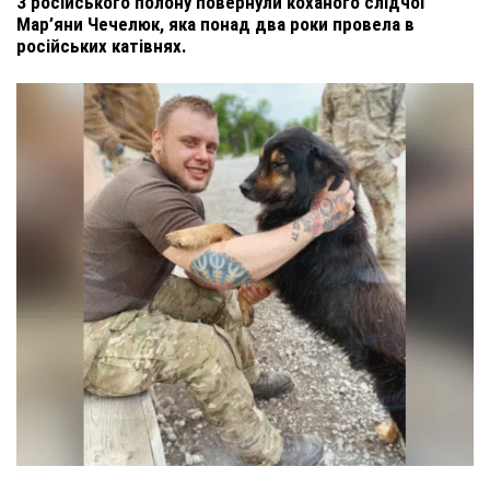
З російського полону повернули коханого слідчої
Мар’яни Чечелюк, яка понад два роки провела в
російських катівнях.