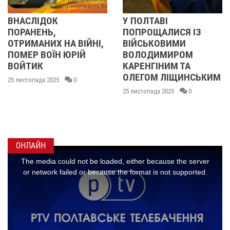
У ПОЛТАВІ
ПІЛЬГОВИЙ ТАРИ
ПОПРОЩАЛИСЯ ІЗ
ЕЛЕКТРОЕНЕРГІЮ
ІЙНІ,
ВІЙСЬКОВИМИ
МАЄ ПРАВО ТА ЯК
Й
ВОЛОДИМИРОМ
ОТРИМАТИ?
КАРЕНГІНИМ ТА
24 листопада 2025
0
ОЛЕГОМ ЛІЩИНСЬКИМ
25 листопада 2025
0
ОНЛАЙН