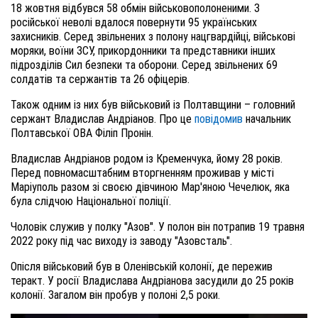
18 жовтня відбувся 58 обмін військовополоненими. З
російської неволі вдалося повернути 95 українських
захисників. Серед звільнених з полону нацгвардійці, військові
моряки, воїни ЗСУ, прикордонники та представники інших
підрозділів Сил безпеки та оборони. Серед звільнених 69
солдатів та сержантів та 26 офіцерів.
Також одним із них був військовий із Полтавщини – головний
сержант Владислав Андріанов. Про це
повідомив
начальник
Полтавської ОВА Філіп Пронін.
Владислав Андріанов родом із Кременчука, йому 28 років.
Перед повномасштабним вторгненням проживав у місті
Маріуполь разом зі своєю дівчиною Мар'яною Чечелюк, яка
була слідчою Національної поліції.
Чоловік служив у полку "Азов". У полон він потрапив 19 травня
2022 року під час виходу із заводу "Азовсталь".
Опісля військовий був в Оленівській колонії, де пережив
теракт. У росії Владислава Андріанова засудили до 25 років
колонії. Загалом він пробув у полоні 2,5 роки.