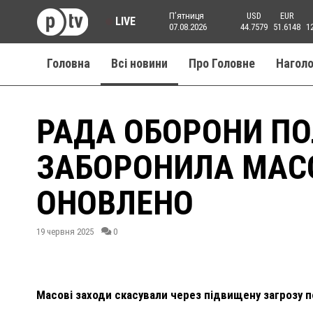
Пʼятниця
USD
EUR
LIVE
07.08.2026
44.7579
51.6148
1
Головна
Всі новини
Про Головне
Нагол
РАДА ОБОРОНИ П
ЗАБОРОНИЛА МАСО
ОНОВЛЕНО
19 червня 2025
0
Масові заходи скасували через підвищену загрозу п