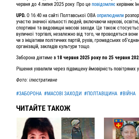
червня до 4 липня 2025 року. Про це
повідомляє
керівник І
UPD.
О 16:40 на сайті Полтавської ОВА
оприлюднили
розпор
участю значної кількості людей, включаючи наукові, освітні, 
спортивні та видовищні масові заходи. Це також стосується 
вуличної торгівлі, незалежно від того, чи проводяться вони з
чи з ініціативи політичних партій, рухів, громадських об’єдн
організацій, закладів культури тощо.
Заборона діятиме
з 18 червня 2025 року по 25 червня 202
Рішення ухвалили через підвищену ймовірність повітряних у
Фото: ілюстративне
#ЗАБОРОНА
#МАСОВІ ЗАХОДИ
#ПОЛТАВЩИНА
#ВІЙНА
ЧИТАЙТЕ ТАКОЖ