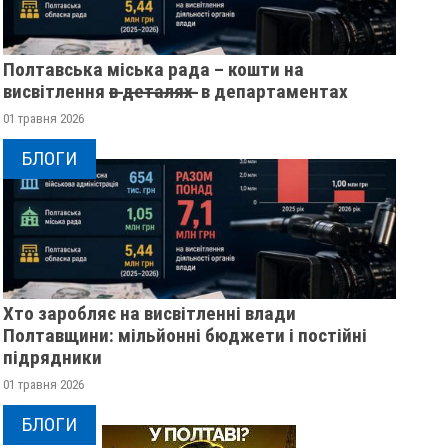
Полтавська міська рада – кошти на
висвітлення в̶ ̶д̶е̶т̶а̶л̶я̶х̶ ̶ в департаментах
01 травня 2026
БЛОГИ
Хто заробляє на висвітленні влади
Полтавщини: мільйонні бюджети і постійні
підрядники
01 травня 2026
БЛОГИ