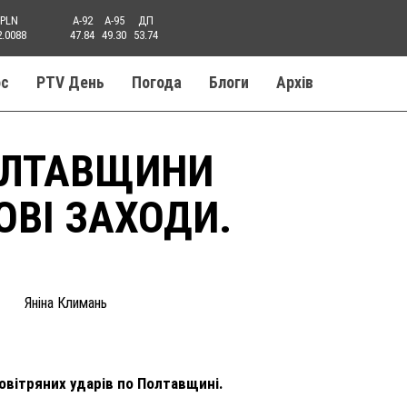
PLN
A-92
A-95
ДП
2.0088
47.84
49.30
53.74
ос
PTV День
Погода
Блоги
Aрхів
ОЛТАВЩИНИ
ВІ ЗАХОДИ.
Яніна Климань
овітряних ударів по Полтавщині.