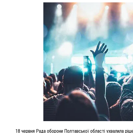
И
ПОЛІЦІЯ ПОЛТАВЩИНИ РОЗШУКУЄ 62-РІ
М
ЛЮДМИЛУ ТИМЧЕНКО
РЕНКОМ
26 листопада 2025
0
18 червня Рада оборони Полтавської області ухвалила ріше