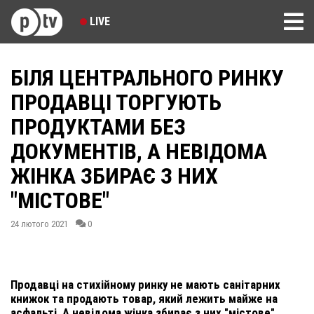
LIVE
БІЛЯ ЦЕНТРАЛЬНОГО РИНКУ
ПРОДАВЦІ ТОРГУЮТЬ
ПРОДУКТАМИ БЕЗ
ДОКУМЕНТІВ, А НЕВІДОМА
ЖІНКА ЗБИРАЄ З НИХ
"МІСТОВЕ"
24 лютого 2021
0
Продавці на стихійному ринку не мають санітарних
книжок та продають товар, який лежить майже на
асфальті. А невідома жінка збирає з них "містове".