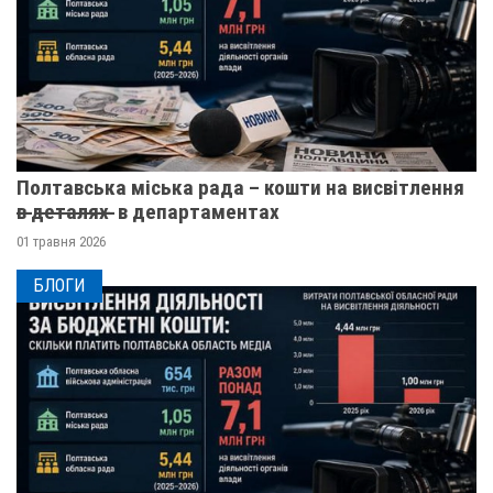
Полтавська міська рада – кошти на висвітлення
в̶ ̶д̶е̶т̶а̶л̶я̶х̶ ̶ в департаментах
01 травня 2026
БЛОГИ