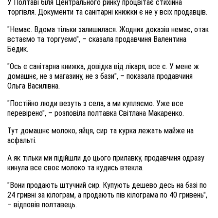
У Полтаві біля Центрального ринку процвітає стихійна
торгівля. Документи та санітарні книжки є не у всіх продавців.
"Немає. Вдома тільки залишилася. Жодних доказів немає, отак
встаємо та торгуємо", – сказала продавчиня Валентина
Бедик.
"Ось є санітарна книжка, довідка від лікаря, все є. У мене ж
домашнє, не з магазину, не з бази", – показала продавчиня
Ольга Василівна.
"Постійно люди везуть з села, а ми купляємо. Уже все
перевірено", – розповіла полтавка Світлана Макаренко.
Тут домашнє молоко, яйця, сир та курка лежать майже на
асфальті.
А як тільки ми підійшли до цього прилавку, продавчиня одразу
кинула все своє молоко та кудись втекла.
"Вони продають штучний сир. Купують дешево десь на базі по
24 гривні за кілограм, а продають пів кілограма по 40 гривень",
– відповів полтавець.