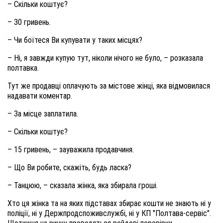
– Скільки коштує?
– 30 гривень.
– Чи боїтеся Ви купувати у таких місцях?
– Ні, я завжди купую тут, ніколи нічого не було, – розказала
полтавка.
Тут же продавці оплачують за містове жінці, яка відмовилася
надавати коментар.
– За місце заплатила.
– Скільки коштує?
– 15 гривень, – зауважила продавчиня.
– Що Ви робите, скажіть, будь ласка?
– Танцюю, – сказала жінка, яка збирала гроші.
Хто ця жінка та на яких підставах збирає кошти не знають ні у
поліції, ні у Держпродспоживслужбі, ні у КП "Полтава-сервіс".