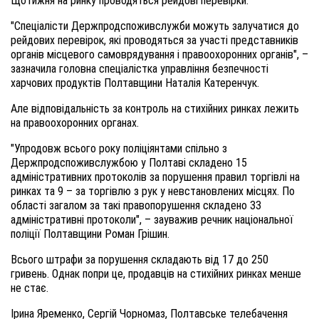
Щотижня на ринку проводяться рейдові перевірки.
"Спеціалісти Держпродспоживслужби можуть залучатися до
рейдових перевірок, які проводяться за участі представників
органів місцевого самоврядування і правоохоронних органів", –
зазначила головна спеціалістка управління безпечності
харчових продуктів Полтавщини Наталія Катеренчук.
Але відповідальність за контроль на стихійних ринках лежить
на правоохоронних органах.
"Упродовж всього року поліціянтами спільно з
Держпродспоживслужбою у Полтаві складено 15
адміністративних протоколів за порушення правил торгівлі на
ринках та 9 – за торгівлю з рук у невстановлених місцях. По
області загалом за такі правопорушення складено 33
адміністративні протоколи", – зауважив речник національної
поліції Полтавщини Роман Грішин.
Всього штрафи за порушення складають від 17 до 250
гривень. Однак попри це, продавців на стихійних ринках менше
не стає.
Ірина Яременко, Сергій Чорномаз, Полтавське телебачення