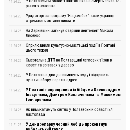
У Полтавській області вантажівка на смерть збила 48-
11.24.25
річного чоловіка
Уряд згортає програму "Нацкешбек": коли українці
11.24.25
отримають останні виплати
На Харківщині загинув старший лейтенант Микола
11.24.25
Лисенко
Оприлюднили культурно-мистецькі події в Полтаві
11.24.25
цього тижня
Смертельна ДТП на Полтавщині легковик з‘їхав в
11.24.25
кювет та врізався у дерево
У Полтаві на два дні вимкнуть воду і відкриють
11.24.25
пункти набору: перелік адрес
У Полтаві попрощалися із бійцями Олександром
11.24.25
Іващенком, Дмитром Кисличенком та Максимом
Гончаренком
Як вимикатимуть світло у Полтавській області 24
11.24.25
листопада
У дендропарку чорний лебідь проковтнув
11.21.25
рибальський гачок