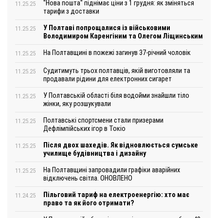
"Нова пошта" піднімає ціни з 1 грудня: як зміняться
11.25.25
тарифи з доставки
У Полтаві попрощалися із військовими
11.25.25
Володимиром Каренгіним та Олегом Ліщинським
На Полтавщині в пожежі загинув 37-річний чоловік
11.25.25
Судитимуть трьох полтавців, якій виготовляли та
11.25.25
продавали рідини для електронних сигарет
У Полтавській області біля водойми знайшли тіло
11.25.25
жінки, яку розшукували
Полтавські спортсмени стали призерами
11.25.25
Дефлімпійських ігор в Токіо
Після двох шахедів. Як відновлюється сумське
11.25.25
училище будівництва і дизайну
На Полтавщині запровадили графіки аварійних
11.25.25
відключень світла. ОНОВЛЕНО
Пільговий тариф на електроенергію: хто має
11.24.25
право та як його отримати?