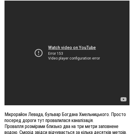
Мікрорайон Левада, бульвар Богдана Хмельницького. Просто
посеред дороги тут провалилася каналізація.
Провалля розмірами близько два на три метри заповнене
водою. Сморід звідси відчувається за кілька десятків метрів.