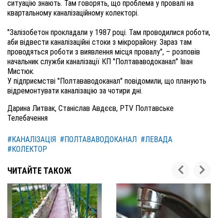
ситуацію знають. Там говорять, що проблема у провалі на
квартальному каналізаційному колекторі.
"Залізобетон прокладали у 1987 році. Там проводилися роботи,
аби відвести каналізаційні стоки з мікрорайону. Зараз там
проводяться роботи з виявлення місця провалу", – розповів
начальник служби каналізації КП "Полтававодоканал" Іван
Мистюк.
У підприємстві "Полтававодоканал" повідомили, що планують
відремонтувати каналізацію за чотири дні.
Дарина Литвак, Станіслав Авдєєв, PTV Полтавське
Телебачення
#КАНАЛІЗАЦІЯ
#ПОЛТАВАВОДОКАНАЛ
#ЛЕВАДА
#КОЛЕКТОР
ЧИТАЙТЕ ТАКОЖ