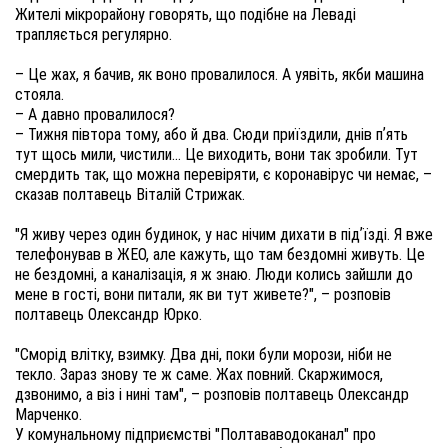
Жителі мікрорайону говорять, що подібне на Леваді
трапляється регулярно.
– Це жах, я бачив, як воно провалилося. А уявіть, якби машина
стояла.
– А давно провалилося?
– Тижня півтора тому, або й два. Сюди приїздили, днів пʼять
тут щось мили, чистили... Це виходить, вони так зробили. Тут
смердить так, що можна перевіряти, є коронавірус чи немає, –
сказав полтавець Віталій Стрижак.
"Я живу через один будинок, у нас нічим дихати в підʼїзді. Я вже
телефонував в ЖЕО, але кажуть, що там бездомні живуть. Це
не бездомні, а каналізація, я ж знаю. Люди колись зайшли до
мене в гості, вони питали, як ви тут живете?", – розповів
полтавець Олександр Юрко.
"Сморід влітку, взимку. Два дні, поки були морози, ніби не
текло. Зараз знову те ж саме. Жах повний. Скаржимося,
дзвонимо, а віз і нині там", – розповів полтавець Олександр
Марченко.
У комунальному підприємстві "Полтававодоканал" про