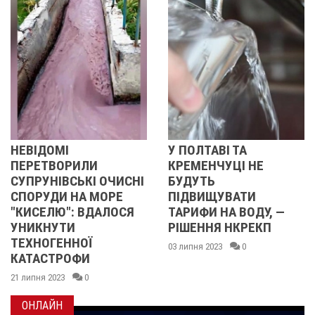
У ПОЛТАВІ ТА
У ПОЛТАВІ ТА
КРЕМЕНЧУЦІ НЕ
КРЕМЕНЧУЦІ
ЧИСНІ
БУДУТЬ
ПІДВИЩИЛИ ТА
РЕ
ПІДВИЩУВАТИ
НА ВОДУ
ЛОСЯ
ТАРИФИ НА ВОДУ, —
01 липня 2023
0
РІШЕННЯ НКРЕКП
03 липня 2023
0
ОНЛАЙН