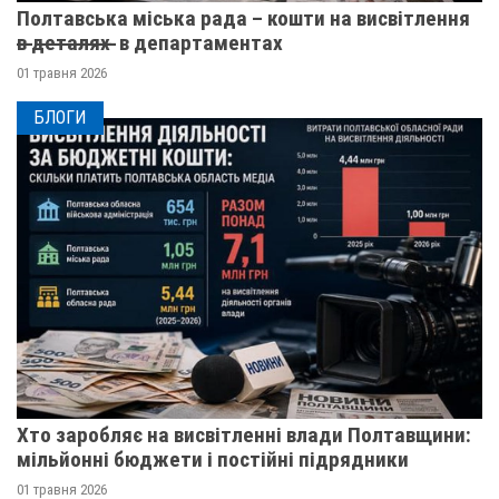
Полтавська міська рада – кошти на висвітлення
в̶ ̶д̶е̶т̶а̶л̶я̶х̶ ̶ в департаментах
01 травня 2026
БЛОГИ
Хто заробляє на висвітленні влади Полтавщини:
мільйонні бюджети і постійні підрядники
01 травня 2026