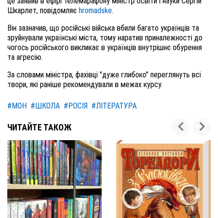
це заявив в ефірі телемарафону міністр освіти і науки Сергій
Шкарлет, повідомляє
hromadske
.
Він зазначив, що російські війська вбили багато українців та
зруйнували українські міста, тому наратив приналежності до
чогось російського викликає в українців внутрішнє обурення
та агресію.
За словами міністра, фахівці "дуже глибоко" переглянуть всі
твори, які раніше рекомендували в межах курсу.
#МОН
#ШКОЛА
#РОСІЯ
#ЛІТЕРАТУРА
ЧИТАЙТЕ ТАКОЖ