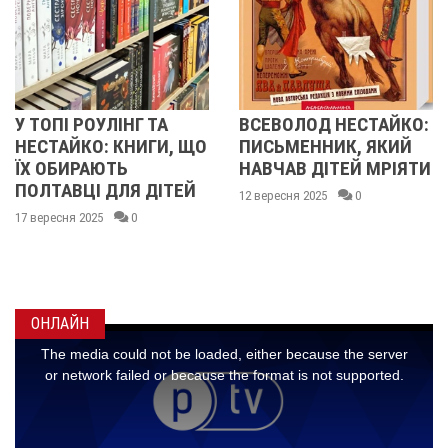
ОПІ РОУЛІНГ ТА
ВСЕВОЛОД НЕСТАЙКО:
"КО
ТАЙКО: КНИГИ, ЩО
ПИСЬМЕННИК, ЯКИЙ
804
ОБИРАЮТЬ
НАВЧАВ ДІТЕЙ МРІЯТИ
ПОЛ
ТАВЦІ ДЛЯ ДІТЕЙ
ОБ'
12 вересня 2025
0
ВИД
ресня 2025
0
12 ве
ОНЛАЙН