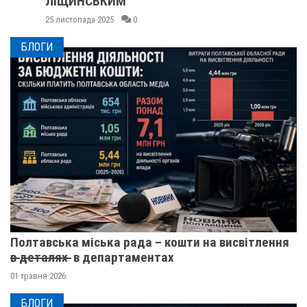
ЛІЩИНСЬКИМ
25 листопада 2025
0
БЛОГИ
Полтавська міська рада – кошти на висвітлення
в̶ ̶д̶е̶т̶а̶л̶я̶х̶ ̶ в департаментах
01 травня 2026
БЛОГИ