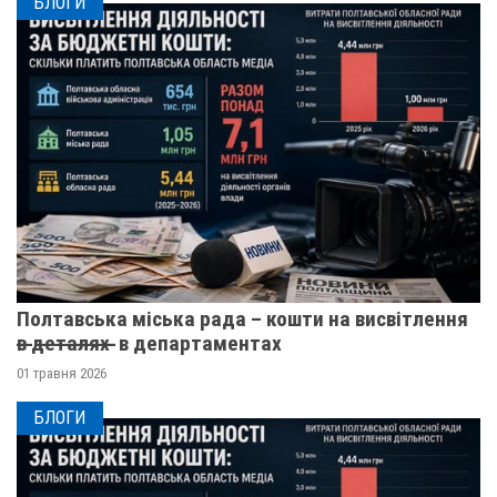
БЛОГИ
Полтавська міська рада – кошти на висвітлення
в̶ ̶д̶е̶т̶а̶л̶я̶х̶ ̶ в департаментах
01 травня 2026
БЛОГИ