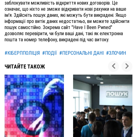
заблокувати можливість відкриття нових договорів. Це 
означає, що ніхто не зможе відкривати нові рахунки на ваше 
ім'я. 
Здійсніть пошук даних, які можуть бути викрадені. 
Якщо 
інформації про витік даних недостатньо, ви можете здійснити 
пошук самостійно. Зокрема сайт "Have I Been Pwned" 
дозволяє перевірити, чи були ваші дані, такі як електронна 
пошта та номер телефону, викрадені під час витоку.
#КІБЕРППОЛІЦІЯ
#ПОДІЇ
#ПЕРСОНАЛЬНІ ДАНІ
#ЗЛОЧИН
ЧИТАЙТЕ ТАКОЖ