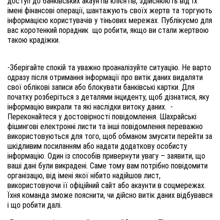
доступ до банківських акаунтів клієнтів, здійснюють від їх 
імені фінансові операції, шантажують своїх жертв та торгують 
інформацією користувачів у тіньових мережах. Публікуємо для 
вас коротенкий порадник  що робити, якщо ви стали жертвою 
такою крадіжки. 
-Зберігайте спокій та уважно проаналізуйте ситуацію. 
Не варто 
одразу після отримання інформації про витік даних видаляти 
свої облікові записи або блокувати банківські картки. Для 
початку розберіться з деталями інциденту, щоб дізнатися, яку 
інформацію викрали та які наслідки витоку даних. 
-
Переконайтеся у достовірності повідомлення. 
Шахрайські 
фішингові електронні листи та інші повідомлення переважно 
використовуються для того, щоб обманом змусити перейти за 
шкідливим посиланням або надати додаткову особисту 
інформацію. Один із способів привернути увагу – заявити, що 
ваші дані були викрадені. 
Саме тому вам потрібно повідомити 
організацю, від імені якої нібито надійшов лист, 
використовуючи її офіційний сайт або акаунти в соцмережах. 
Їхня команда зможе пояснити, чи дійсно витік даних відбувався 
і що робити далі.