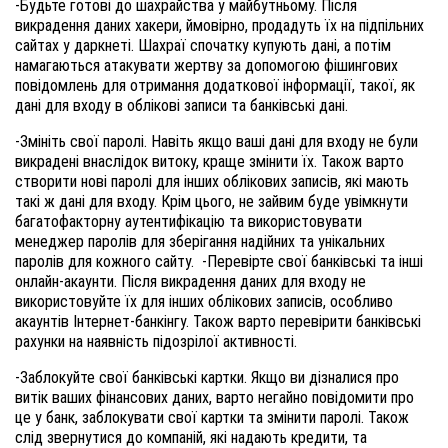
-Будьте готові до шахрайства у майбутньому. 
Після 
викрадення даних хакери, ймовірно, продадуть їх на підпільних 
сайтах у даркнеті. Шахраї спочатку купують дані, а потім 
намагаються атакувати жертву за допомогою фішингових 
повідомлень для отримання додаткової інформації, такої, як 
дані для входу в облікові записи та банківські дані.
-Змініть свої паролі. 
Навіть якщо ваші дані для входу не були 
викрадені внаслідок витоку, краще змінити їх. Також варто 
створити нові паролі для інших облікових записів, які мають 
такі ж дані для входу. Крім цього, не зайвим буде увімкнути 
багатофакторну аутентифікацію та використовувати 
менеджер паролів для зберігання надійних та унікальних 
паролів для кожного сайту. 
-Перевірте свої банківські та інші 
онлайн-акаунти. 
Після викрадення даних для входу не 
використовуйте їх для інших облікових записів, особливо 
акаунтів Інтернет-банкінгу. Також варто перевірити банківські 
рахунки на наявність підозрілої активності. 
-Заблокуйте свої банківські картки. 
Якщо ви дізналися про 
витік ваших фінансових даних, варто негайно повідомити про 
це у банк, заблокувати свої картки та змінити паролі. Також 
слід звернутися до компаній, які надають кредити, та 