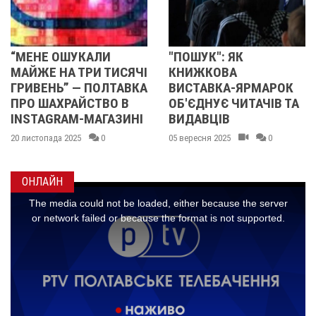
"ПОШУК": ЯК
ПОЛТАВСЬКІ
ИСЯЧІ
КНИЖКОВА
НАДЗВИЧАЙНИК
ТАВКА
ВИСТАВКА-ЯРМАРОК
ПРЕДСТАВИЛИ П
 В
ОБ'ЄДНУЄ ЧИТАЧІВ ТА
50 УНІКАЛЬНИХ
ЗИНІ
ВИДАВЦІВ
СВІТЛИН ЗРОБЛ
ПІД ЧАС ВИКЛИК
05 вересня 2025
0
04 вересня 2025
0
ОНЛАЙН