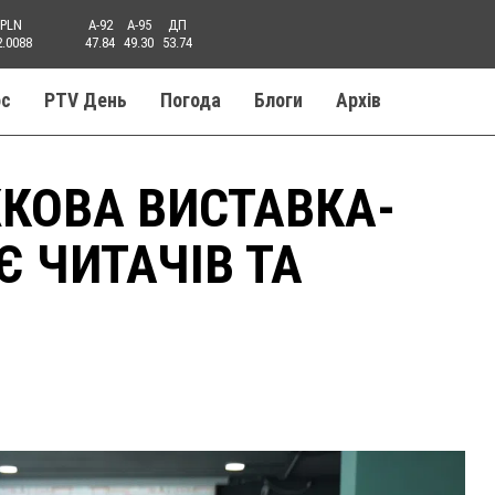
PLN
A-92
A-95
ДП
2.0088
47.84
49.30
53.74
ос
PTV День
Погода
Блоги
Aрхів
ЖКОВА ВИСТАВКА-
Є ЧИТАЧІВ ТА