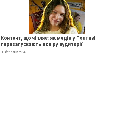
Контент, що чіпляє: як медіа у Полтаві
перезапускають довіру аудиторії
30 березня 2026
МО УКРАЇНСЬКУ
ПОЛТАВСЬКІ
 ПІСЛЯ ОБСТРІЛУ
НАДЗВИЧАЙНИКИ
ИЦТВА
ПРЕДСТАВИЛИ ПОНАД 50
УНІКАЛЬНИХ СВІТЛИН
25
0
ЗРОБЛЕНИХ ПІД ЧАС