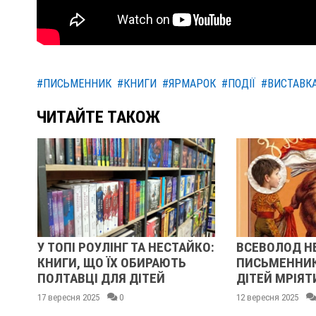
#ПИСЬМЕННИК
#КНИГИ
#ЯРМАРОК
#ПОДІЇ
#ВИСТАВК
ЧИТАЙТЕ ТАКОЖ
ТОПІ РОУЛІНГ ТА НЕСТАЙКО:
ВСЕВОЛОД НЕСТАЙКО:
ИГИ, ЩО ЇХ ОБИРАЮТЬ
ПИСЬМЕННИК, ЯКИЙ Н
ЛТАВЦІ ДЛЯ ДІТЕЙ
ДІТЕЙ МРІЯТИ
ересня 2025
0
12 вересня 2025
0