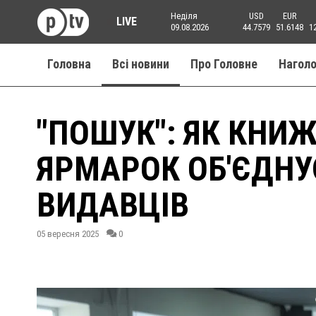
Неділя
USD
EUR
LIVE
09.08.2026
44.7579
51.6148
1
Головна
Всі новини
Про Головне
Нагол
"ПОШУК": ЯК КНИ
ЯРМАРОК ОБ'ЄДНУ
ВИДАВЦІВ
05 вересня 2025
0