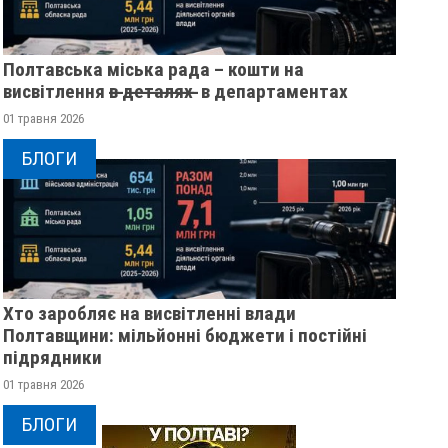
Полтавська міська рада – кошти на
висвітлення в̶ ̶д̶е̶т̶а̶л̶я̶х̶ ̶ в департаментах
01 травня 2026
БЛОГИ
Хто заробляє на висвітленні влади
Полтавщини: мільйонні бюджети і постійні
підрядники
01 травня 2026
БЛОГИ