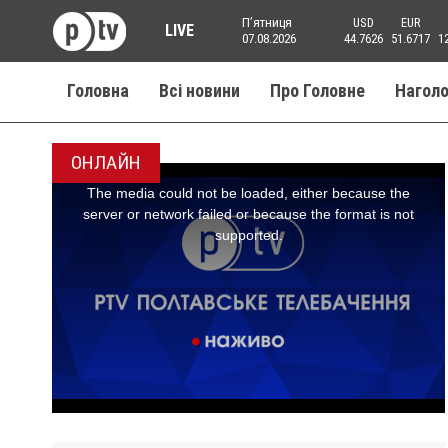
Пʼятниця
USD
EUR
LIVE
07.08.2026
44.7626
51.6717
1
Головна
Всі новини
Про Головне
Нагол
ОНЛАЙН