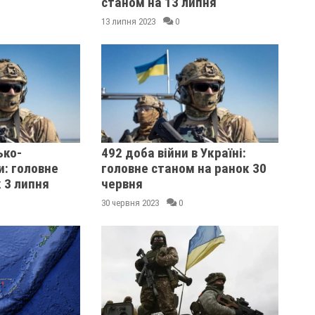
станом на 13 липня
13 липня 2023
0
ько-
492 доба війни в Україні:
и: головне
головне станом на ранок 30
 3 липня
червня
30 червня 2023
0