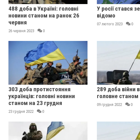
488 доба в Україні: головні
У росії стався 
новини станом на ранок 26
відомо
червня
07 лютого 2023
0
26 червня 2023
0
303 доба протистояння
289 доба війни в
українців: головні новини
головне станом 
станом на 23 грудня
09 грудня 2022
0
23 грудня 2022
0