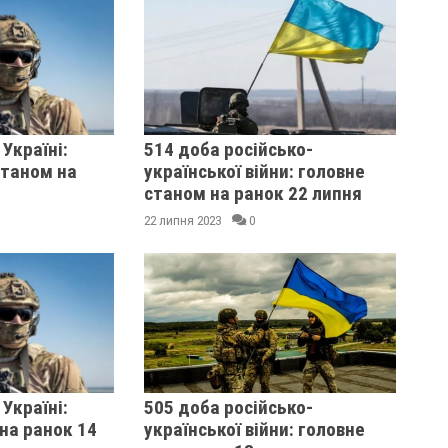
 Україні:
514 доба російсько-
станом на
української війни: головне
станом на ранок 22 липня
22 липня 2023
0
 Україні:
505 доба російсько-
на ранок 14
української війни: головне