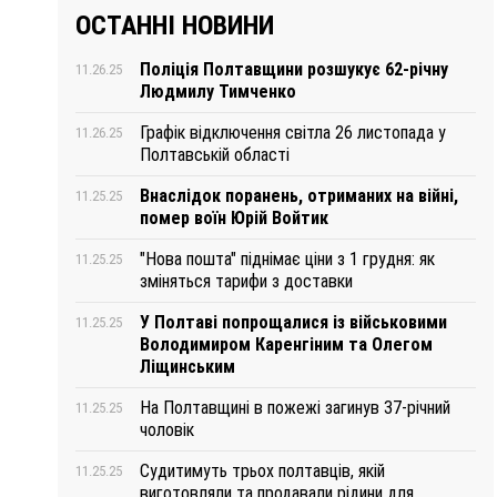
ОСТАННІ НОВИНИ
Поліція Полтавщини розшукує 62-річну
11.26.25
Людмилу Тимченко
Графік відключення світла 26 листопада у
11.26.25
Полтавській області
Внаслідок поранень, отриманих на війні,
11.25.25
помер воїн Юрій Войтик
"Нова пошта" піднімає ціни з 1 грудня: як
11.25.25
зміняться тарифи з доставки
У Полтаві попрощалися із військовими
11.25.25
Володимиром Каренгіним та Олегом
Ліщинським
На Полтавщині в пожежі загинув 37-річний
11.25.25
чоловік
Судитимуть трьох полтавців, якій
11.25.25
виготовляли та продавали рідини для