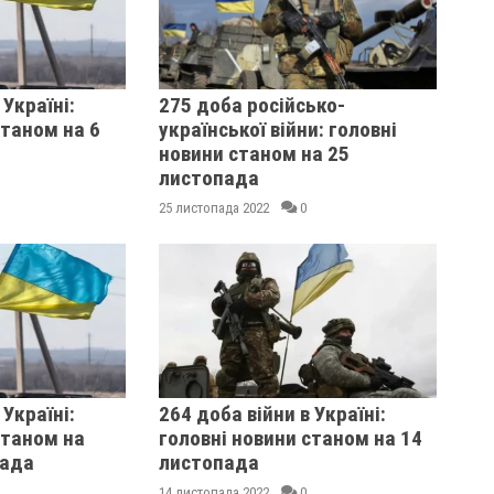
 Україні:
275 доба російсько-
станом на 6
української війни: головні
новини станом на 25
листопада
25 листопада 2022
0
 Україні:
264 доба війни в Україні:
станом на
головні новини станом на 14
пада
листопада
14 листопада 2022
0