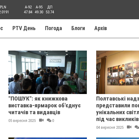
PLN
A-92
A-95
ДП
2.0191
47.84
49.30
53.74
ос
PTV День
Погода
Блоги
Aрхів
"ПОШУК": як книжкова
Полтавські над
виставка-ярмарок об'єднує
представили по
читачів та видавців
унікальних світ
під час викликів
05 вересня 2025
0
04 вересня 2025