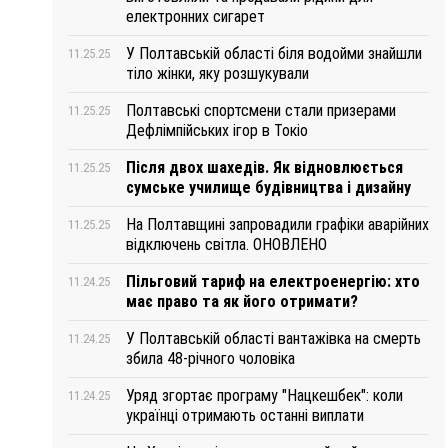
електронних сигарет
У Полтавській області біля водойми знайшли
11.25.25
тіло жінки, яку розшукували
Полтавські спортсмени стали призерами
11.25.25
Дефлімпійських ігор в Токіо
Після двох шахедів. Як відновлюється
11.25.25
сумське училище будівництва і дизайну
На Полтавщині запровадили графіки аварійних
11.25.25
відключень світла. ОНОВЛЕНО
Пільговий тариф на електроенергію: хто
11.24.25
має право та як його отримати?
У Полтавській області вантажівка на смерть
11.24.25
збила 48-річного чоловіка
Уряд згортає програму "Нацкешбек": коли
11.24.25
українці отримають останні виплати