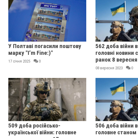
У Полтаві погасили поштову
562 доба війни в
марку "I’m Fine:)"
головні новини 
ранок 8 вересня
17 січня 2025
0
08 вересня 2023
0
509 доба російсько-
506 доба війни в
української війни: головне
головне станом 