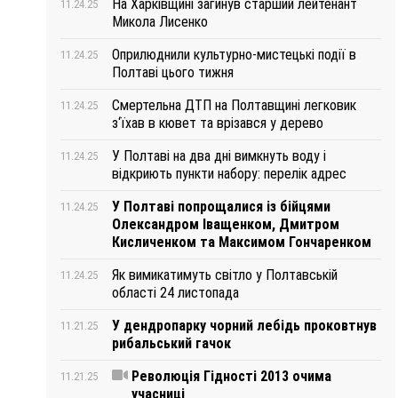
На Харківщині загинув старший лейтенант
11.24.25
Микола Лисенко
Оприлюднили культурно-мистецькі події в
11.24.25
Полтаві цього тижня
Смертельна ДТП на Полтавщині легковик
11.24.25
з‘їхав в кювет та врізався у дерево
У Полтаві на два дні вимкнуть воду і
11.24.25
відкриють пункти набору: перелік адрес
У Полтаві попрощалися із бійцями
11.24.25
Олександром Іващенком, Дмитром
Кисличенком та Максимом Гончаренком
Як вимикатимуть світло у Полтавській
11.24.25
області 24 листопада
У дендропарку чорний лебідь проковтнув
11.21.25
рибальський гачок
Революція Гідності 2013 очима
11.21.25
учасниці