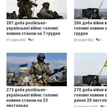
287 доба російсько-
286 доба війни в
української війни: головні
головні новини 
новини станом на 7 грудня
грудня
07 грудня 2022
0
06 грудня 2022
0
273 доба російсько-
270 доба війни в
української війни: головні
головні новини 
новини станом на 23
ранок 20 листо
листопада
20 листопада 2022
0