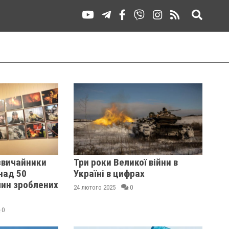
звичайники
Три роки Великої війни в
над 50
Україні в цифрах
лин зроблених
24 лютого 2025
0
0