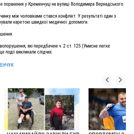
ве поранення у Кременчуці на вулиці Володимира Вернадського.
очинку між чоловіками стався конфлікт. У результаті один з
ізували каретою швидкої медичної допомоги.
ушення.
вопорушення, які передбачені ч. 2 ст. 125 (Умисне легке
е події викликали слідчих.
ЕНЧУК