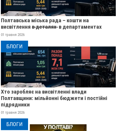
Полтавська міська рада – кошти на
висвітлення в̶ ̶д̶е̶т̶а̶л̶я̶х̶ ̶ в департаментах
01 травня 2026
БЛОГИ
Хто заробляє на висвітленні влади
Полтавщини: мільйонні бюджети і постійні
підрядники
01 травня 2026
БЛОГИ