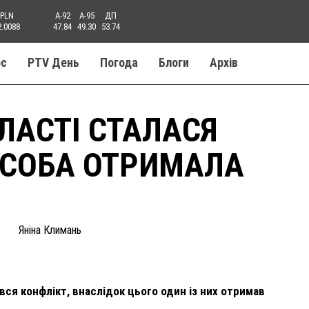
PLN
A-92
A-95
ДП
2.0088
47.84
49.30
53.74
ос
PTV День
Погода
Блоги
Aрхів
ЛАСТІ СТАЛАСЯ
ОСОБА ОТРИМАЛА
Яніна Климань
вся конфлікт, внаслідок цього один із них отримав