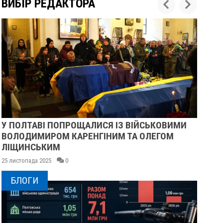
ВИБІР РЕДАКТОРА
У ПОЛТАВІ ПОПРОЩАЛИСЯ ІЗ ВІЙСЬКОВИМИ
ПІ
ВОЛОДИМИРОМ КАРЕНГІНИМ ТА ОЛЕГОМ
СУ
ЛІЩИНСЬКИМ
25 
25 листопада 2025
0
БЛОГИ