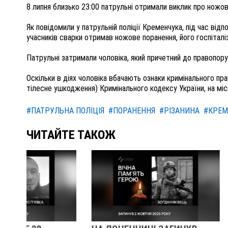
8 липня близько 23:00 патрульні отримали виклик про ножо
Як повідомили у патрульній поліції Кременчука, під час відп
учасників сварки отримав ножове поранення, його госпітал
Патрульні затримали чоловіка, який причетний до правопор
Оскільки в діях чоловіка вбачають ознаки кримінального пра
тілесне ушкодження) Кримінального кодексу України, на місц
#ПАТРУЛЬНА ПОЛІЦІЯ
#ПОРАНЕННЯ
#РІЗАНИНА
#КРЕМ
ЧИТАЙТЕ ТАКОЖ