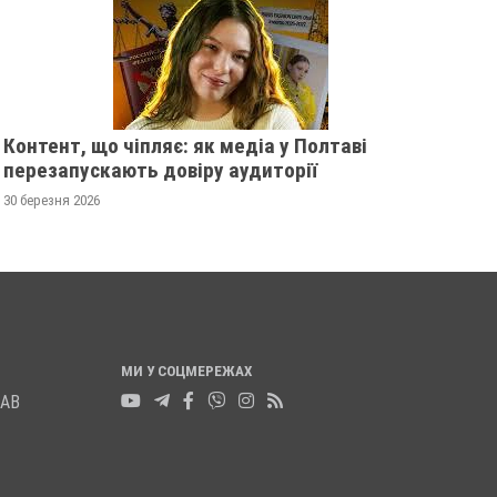
НА ДОНЕЧЧИНІ ЗАГИНУВ ВОЇН
НА СУМЩИНІ ЗАГИ
ІЗ ПОЛТАВЩИНИ ОЛЕКСІЙ
РІЧНИЙ ВІЙСЬКОВ
ОДЕЙЧУК
СИНЯК
06 жовтня 2025
0
29 вересня 2025
0
Контент, що чіпляє: як медіа у Полтаві
перезапускають довіру аудиторії
30 березня 2026
МИ У СОЦМЕРЕЖАХ
ЛАВ