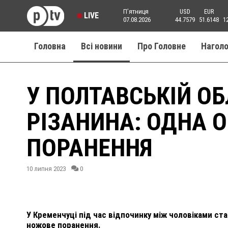
Пʼятниця
USD
EUR
LIVE
07.08.2026
44.7579
51.6148
1
Головна
Всі новини
Про Головне
Нагол
У ПОЛТАВСЬКІЙ ОБ
РІЗАНИНА: ОДНА 
ПОРАНЕННЯ
10 липня 2023
0
У Кременчуці під час відпочинку між чоловіками ста
ножове поранення.