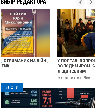
ВИБІР РЕДАКТОРА
У ПОЛТАВІ ПОПРОЩАЛИСЯ ІЗ ВІЙСЬКОВИМИ
П
ВОЛОДИМИРОМ КАРЕНГІНИМ ТА ОЛЕГОМ
С
ЛІЩИНСЬКИМ
25
25 листопада 2025
0
БЛОГИ