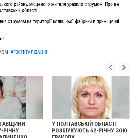
цького району, місцевого жителя уразило струмом. Про це
олтавській області.
ння струмом на території колишньої фабрики в приміщенні
.
ся.
МОМ
#ГОСПІТАЛІЗАЦІЯ
ЛТАВЩИНИ
У ПОЛТАВСЬКІЙ ОБЛАСТІ
7-РІЧНУ
РОЗШУКУЮТЬ 62-РІЧНУ ЗОЮ
АЛИНЕНКО
ГРАКОВУ