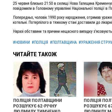
25 червня близько 21:50 в селищі Нова Галещина Кременчу
повідомили в Головному управлінні Національної поліції в П
Попередньо, чоловік 1990 року народження, отримав ураже
котельні. Потерпілого в тяжкому стані доставили до лікарні
Наразі обставини та причини нещасного випадку з’ясовують
#НОВИНИ
#ПОЛІЦІЯ
#ПОЛТАВЩИНА
#УРАЖЕННЯ СТРУ
ЧИТАЙТЕ ТАКОЖ
ПОЛІЦІЯ ПОЛТАВЩИНИ
ПОЛІЦІЯ ПО
РОЗШУКУЄ 62-РІЧНУ
РОЗШУКУЄ 6
:
ЛЮДМИЛУ ТИМЧЕНКО
ЛЮДМИЛУ М