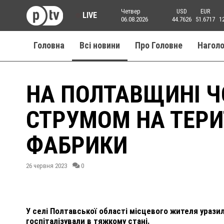
Четвер
USD
EUR
LIVE
06.08.2026
44.7626
51.6717
1
Головна
Всі новини
Про Головне
Нагол
НА ПОЛТАВЩИНІ Ч
СТРУМОМ НА ТЕРИ
ФАБРИКИ
26 червня 2023
0
У селі Полтавської області місцевого жителя урази
госпіталізували в тяжкому стані.