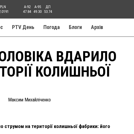
PLN
A-92
A-95
ДП
2.0191
47.84
49.30
53.74
ос
PTV День
Погода
Блоги
Aрхів
ОЛОВІКА ВДАРИЛО
ТОРІЇ КОЛИШНЬОЇ
Максим Михайліченко
ло струмом на території колишньої фабрики: його