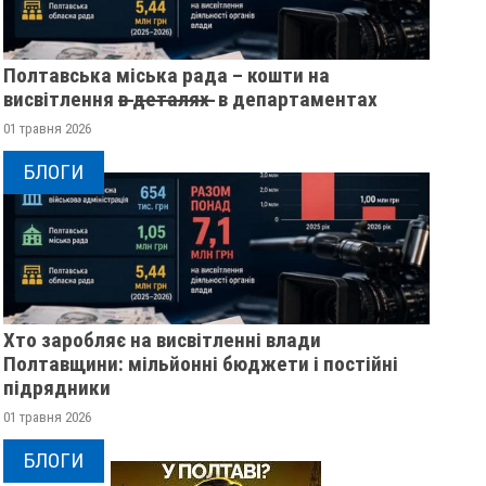
Полтавська міська рада – кошти на
висвітлення в̶ ̶д̶е̶т̶а̶л̶я̶х̶ ̶ в департаментах
01 травня 2026
БЛОГИ
Хто заробляє на висвітленні влади
Полтавщини: мільйонні бюджети і постійні
підрядники
01 травня 2026
У ПОЛТАВСЬКІЙ ОБЛАСТІ
ПОЛІЦІЯ ПОЛТАВ
РОЗШУКУЮТЬ 82-РІЧНУ
РОЗШУКУЄ 69-РІЧ
БЛОГИ
ГАННУ МЕРКОТАН
МИХАЙЛА УДОДА