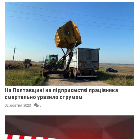
На Полтавщині на підприємстві працівника
смертельно уразило струмом
02 жовтня 2023
0