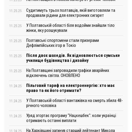
Судитимуть трьох полтавців, якій виготовляли та
11.25.25
продавали рідини для електронних сигарет
У Полтавській області біля водойми знайшли тіло
11.25.25
жінки, яку розшукували
Полтавські спортсмени стали призерами
11.25.25
Дефлімпійських ігор в Токіо
Після двох шахедів. Як відновлюється сумське
11.25.25
училище будівництва і дизайну
На Полтавщині запровадили графіки аварійних
11.25.25
відключень світла. ОНОВЛЕНО
Пільговий тариф на електроенергію: хто має
11.24.25
право та як його отримати?
У Полтавській області вантажівка на смерть збила 48-
11.24.25
річного чоловіка
Уряд згортає програму "Нацкешбек": коли українці
11.24.25
отримають останні виплати
На Харківщині загинув старший лейтенант Микола
11.24.25