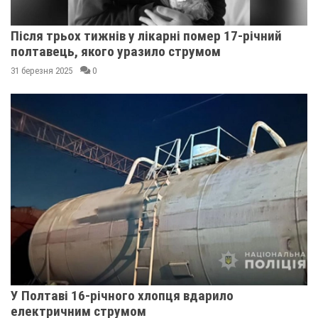
Після трьох тижнів у лікарні помер 17-річний
полтавець, якого уразило струмом
31 березня 2025
0
У Полтаві 16-річного хлопця вдарило
електричним струмом