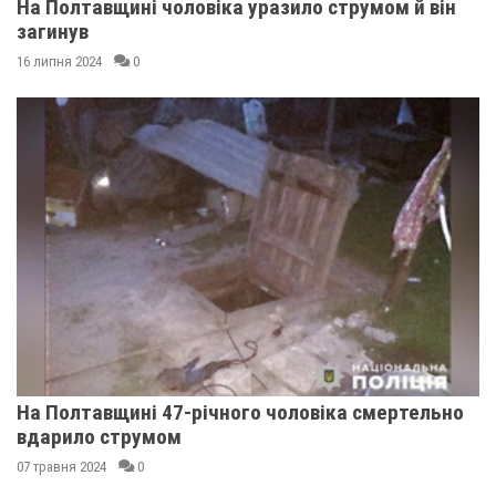
На Полтавщині чоловіка уразило струмом й він
загинув
16 липня 2024
0
На Полтавщині 47-річного чоловіка смертельно
вдарило струмом
07 травня 2024
0