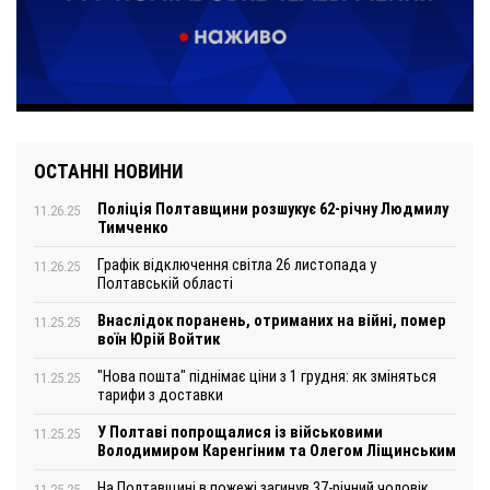
ОСТАННІ НОВИНИ
Поліція Полтавщини розшукує 62-річну Людмилу
11.26.25
Тимченко
Графік відключення світла 26 листопада у
11.26.25
Полтавській області
Внаслідок поранень, отриманих на війні, помер
11.25.25
воїн Юрій Войтик
"Нова пошта" піднімає ціни з 1 грудня: як зміняться
11.25.25
тарифи з доставки
У Полтаві попрощалися із військовими
11.25.25
Володимиром Каренгіним та Олегом Ліщинським
На Полтавщині в пожежі загинув 37-річний чоловік
11.25.25