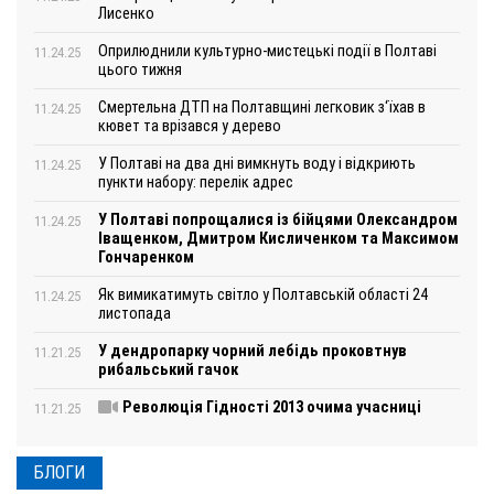
Лисенко
Оприлюднили культурно-мистецькі події в Полтаві
11.24.25
цього тижня
Смертельна ДТП на Полтавщині легковик з‘їхав в
11.24.25
кювет та врізався у дерево
У Полтаві на два дні вимкнуть воду і відкриють
11.24.25
пункти набору: перелік адрес
У Полтаві попрощалися із бійцями Олександром
11.24.25
Іващенком, Дмитром Кисличенком та Максимом
Гончаренком
Як вимикатимуть світло у Полтавській області 24
11.24.25
листопада
У дендропарку чорний лебідь проковтнув
11.21.25
рибальський гачок
Революція Гідності 2013 очима учасниці
11.21.25
БЛОГИ