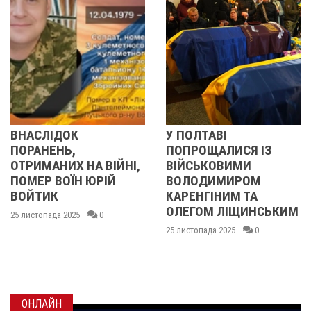
СЛІДОК
У ПОЛТАВІ
ПІСЛ
АНЕНЬ,
ПОПРОЩАЛИСЯ ІЗ
ЯК 
МАНИХ НА ВІЙНІ,
ВІЙСЬКОВИМИ
СУМ
Р ВОЇН ЮРІЙ
ВОЛОДИМИРОМ
БУДІ
ТИК
КАРЕНГІНИМ ТА
ДИЗ
ОЛЕГОМ ЛІЩИНСЬКИМ
опада 2025
0
25 лист
25 листопада 2025
0
ОНЛАЙН