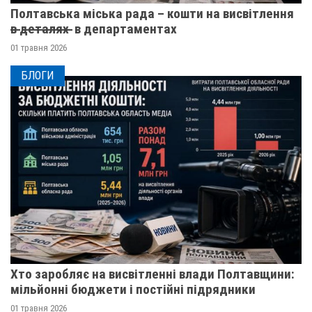
Полтавська міська рада – кошти на висвітлення
в̶ ̶д̶е̶т̶а̶л̶я̶х̶ ̶ в департаментах
01 травня 2026
БЛОГИ
Хто заробляє на висвітленні влади Полтавщини:
мільйонні бюджети і постійні підрядники
01 травня 2026