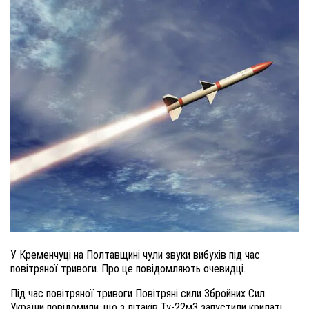
У Кременчуці на Полтавщині чули звуки вибухів під час
повітряної тривоги. Про це повідомляють очевидці.
Під час повітряної тривоги Повітряні сили Збройних Сил
України повідомили, що з літаків Ту-22м3 запустили крилаті