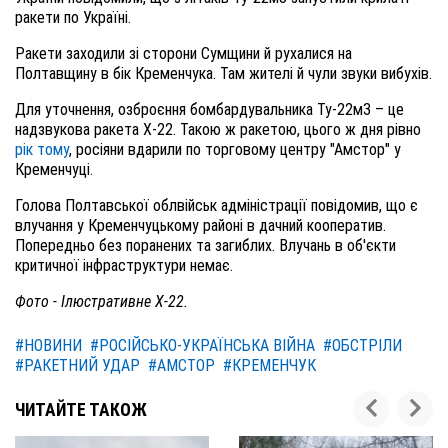
ракети по Україні.
Ракети заходили зі сторони Сумщини й рухалися на
Полтавщину в бік Кременчука. Там жителі й чули звуки вибухів.
Для уточнення, озброєння бомбардувальника Ту-22м3 – це
надзвукова ракета Х-22. Такою ж ракетою, цього ж дня рівно
рік тому
, росіяни вдарили по торговому центру "Амстор" у
Кременчуці.
Голова Полтавської облвійськ адміністрації повідомив, що є
влучання у Кременчуцькому районі в дачний кооператив.
Попередньо без поранених та загиблих. Влучань в об'єкти
критичної інфраструктури немає.
Фото - Ілюстративне Х-22.
#НОВИНИ
#РОСІЙСЬКО-УКРАЇНСЬКА ВІЙНА
#ОБСТРІЛИ
#РАКЕТНИЙ УДАР
#АМСТОР
#КРЕМЕНЧУК
ЧИТАЙТЕ ТАКОЖ