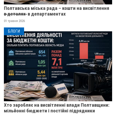
Полтавська міська рада – кошти на висвітлення
в̶ ̶д̶е̶т̶а̶л̶я̶х̶ ̶ в департаментах
01 травня 2026
БЛОГИ
Хто заробляє на висвітленні влади Полтавщини:
мільйонні бюджети і постійні підрядники