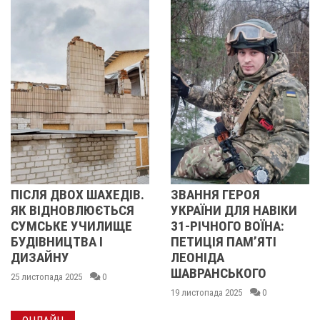
ДІВ.
ЗВАННЯ ГЕРОЯ
РОСІЙСЬКИ ДРОН
СЯ
УКРАЇНИ ДЛЯ НАВІКИ
“ГЕРБЕРА” ЙМОВІ
ЩЕ
31-РІЧНОГО ВОЇНА:
ВПАВ У ПОЛТАВІ
ПЕТИЦІЯ ПАМʼЯТІ
19 листопада 2025
0
ЛЕОНІДА
ШАВРАНСЬКОГО
19 листопада 2025
0