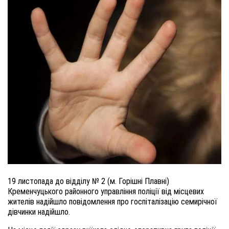
19 листопада
д
о відділу № 2 (м. Горішні Плавні)
Кременчуцького районного управління поліції від місцевих
жителів надійшло п
овідомлення про госпіталізацію
семи
річної
дівчинки надійшло.