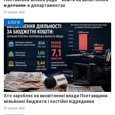
в̶ ̶д̶е̶т̶а̶л̶я̶х̶ ̶ в департаментах
01 травня 2026
БЛОГИ
Хто заробляє на висвітленні влади Полтавщини:
мільйонні бюджети і постійні підрядники
01 травня 2026