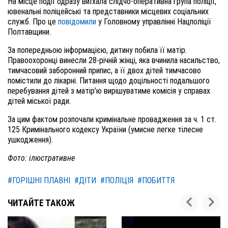
На місце події одразу виїхала слідчо-оперативна група поліції,
ювенальні поліцейські та представники місцевих соціальних
служб. Про це
повідомили
у Головному управлінні Нацполіції
Полтавщини.
За попередньою інформацією, дитину побила її матір.
Правоохоронці винесли 28-річній жінці, яка вчинила насильство,
тимчасовий заборонний припис, а її двох дітей тимчасово
помістили до лікарні.
Питання щодо доцільності подальшого
перебування дітей з матір’ю вирішуватиме комісія у справах
дітей міської ради.
За
ц
им фактом розпоча
ли
кримінальне провадження за ч
.
1 ст
.
125 Кримінального кодексу України (умисне легке тілесне
ушкодження).
Фото: ілюстративне
#ГОРІШНІ ПЛАВНІ
#ДІТИ
#ПОЛІЦІЯ
#ПОБИТТЯ
ЧИТАЙТЕ ТАКОЖ