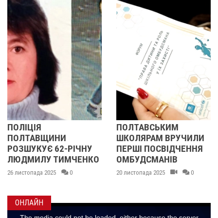
Я
ПОЛТАВСЬКИМ
ПОЛІЦІ
ВЩИНИ
ШКОЛЯРАМ ВРУЧИЛИ
ПОЛТА
УЄ 62-РІЧНУ
ПЕРШІ ПОСВІДЧЕННЯ
РОЗШУК
ЛУ ТИМЧЕНКО
ОМБУДСМАНІВ
ЛЮДМ
МАЛИН
да 2025
0
20 листопада 2025
0
14 листопа
ОНЛАЙН