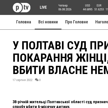
Четвер
USD
EUR
LIVE
06.08.2026
44.6895
51.6253
1
Головна
Всі новини
Про Головне
Нагол
У ПОЛТАВІ СУД П
ПОКАРАННЯ ЖІНЦІ
ВБИТИ ВЛАСНЕ НЕ
17 серпня 2022
0
38-річній жительці Полтавської області суд признач
спробу вбити 6-місячну дитину.