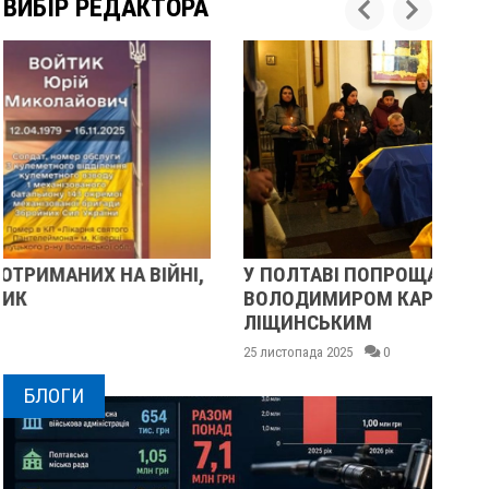
ВИБІР РЕДАКТОРА
У ПОЛТАВІ ПОПРОЩАЛИСЯ ІЗ ВІЙСЬКОВИМИ
П
ВОЛОДИМИРОМ КАРЕНГІНИМ ТА ОЛЕГОМ
С
ЛІЩИНСЬКИМ
25 
25 листопада 2025
0
БЛОГИ