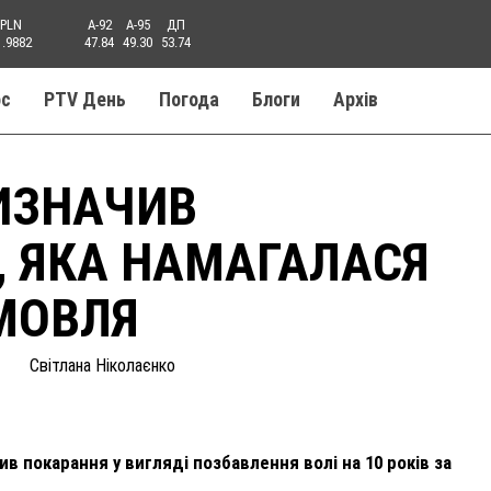
PLN
A-92
A-95
ДП
1.9882
47.84
49.30
53.74
ос
PTV День
Погода
Блоги
Aрхів
РИЗНАЧИВ
, ЯКА НАМАГАЛАСЯ
МОВЛЯ
Світлана Ніколаєнко
ив покарання у вигляді позбавлення волі на 10 років за