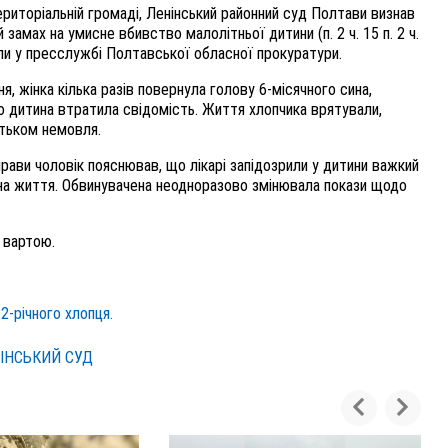
риторіальній громаді, Ленінський районний суд Полтави визнав
 замах на умисне вбивство малолітньої дитини (п. 2 ч. 15 п. 2 ч.
или у пресслужбі Полтавської обласної прокуратури.
, жінка кілька разів повернула голову 6-місячного сина,
о дитина втратила свідомість. Життя хлопчика врятували,
атьком немовля.
рави чоловік пояснював, що лікарі запідозрили у дитини важкий
сина життя. Обвинувачена неодноразово змінювала покази щодо
 вартою.
2-річного хлопця.
ІНСЬКИЙ СУД