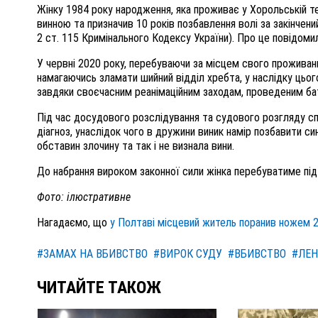
Жінку 1984 року народження, яка проживає у Хорольській те
винною та призначив 10 років позбавлення волі за закінчений
2 ст. 115 Кримінального Кодексу України). Про це повідом
У червні 2020 року, перебуваючи за місцем свого проживання
намагаючись зламати шийний відділ хребта, у наслідку цьог
завдяки своєчасним реанімаційним заходам, проведеним б
Під час досудового розслідування та судового розгляду сп
діагноз, унаслідок чого в дружини виник намір позбавити 
обставин злочину та так і не визнала вини.
До набрання вироком законної сили жінка перебуватиме під
Фото: ілюстративне
Нагадаємо, що
у Полтаві місцевий житель поранив ножем 2
#ЗАМАХ НА ВБИВСТВО
#ВИРОК СУДУ
#ВБИВСТВО
#ЛЕН
ЧИТАЙТЕ ТАКОЖ