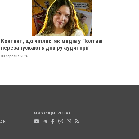
Контент, що чіпляє: як медіа у Полтаві
СУДИТИМУТЬ ПОЛТАВЦЯ,
У ПОЛТАВІ ЗАСУД
перезапускають довіру аудиторії
ЯКОГО ОБВИНУВАЧУЮТЬ У
ДЕПУТАТА, ЯКИЙ
30 березня 2026
ЗҐВАЛТУВАННІ ТА ВБИВСТВІ
ПОГРОЖУВАВ ВБИ
ДАРІЇ ВОЛОШИНОЇ
ЖУРНАЛІСТЦІ
29 листопада 2024
0
22 жовтня 2024
0
МИ У СОЦМЕРЕЖАХ
ЛАВ