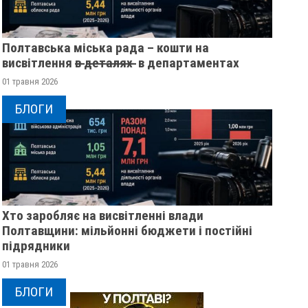
Полтавська міська рада – кошти на
висвітлення в̶ ̶д̶е̶т̶а̶л̶я̶х̶ ̶ в департаментах
01 травня 2026
БЛОГИ
Хто заробляє на висвітленні влади
Полтавщини: мільйонні бюджети і постійні
підрядники
01 травня 2026
БЛОГИ