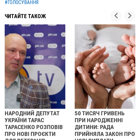
#ГОЛОСУВАННЯ
ЧИТАЙТЕ ТАКОЖ
АТ
50 ТИСЯЧ ГРИВЕНЬ
ДЕПУТАТ
ПРИ НАРОДЖЕННІ
ПОЛТАВСЬКОЇ
ВІВ
ДИТИНИ: РАДА
МІСЬКРАДИ НЕ
И
ПРИЙНЯЛА ЗАКОН ПРО
ЗАДЕКЛАРУВАВ