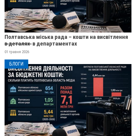
Полтавська міська рада – кошти на висвітлення
в̶ ̶д̶е̶т̶а̶л̶я̶х̶ ̶ в департаментах
01 травня 2026
БЛОГИ