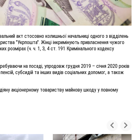
альний акт стосовно колишньої начальниці одного з відділень
риства "Укрпошта". Жінці інкримінують привласнення чужого
ких розмірах (ч. ч. 1, 3, 4 ст. 191 Кримінального кодексу
еребуваючи на посаді, упродовж грудня 2019 – січня 2020 років
пенсій, субсидій та інших видів соціальних допомог, а також
одіяну акціонерному товариству майнову шкоду у повному