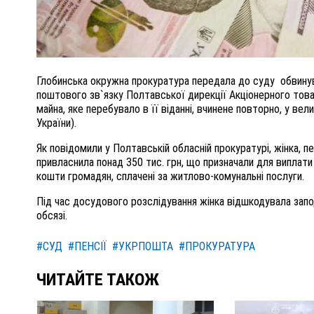
Глобинська окружна прокуратура передала до суду обвинув
поштового зв`язку Полтавської дирекції Акціонерного това
майна, яке перебувало в її віданні, вчинене повторно, у вели
України).
Як повідомили у Полтавській обласній прокуратурі, жінка, п
привласнила понад 350 тис. грн, що призначали для виплати 
кошти громадян, сплачені за житлово-комунальні послуги.
Під час досудового розслідування жінка відшкодувала зап
обсязі.
#СУД
#ПЕНСІЇ
#УКРПОШТА
#ПРОКУРАТУРА
ЧИТАЙТЕ ТАКОЖ