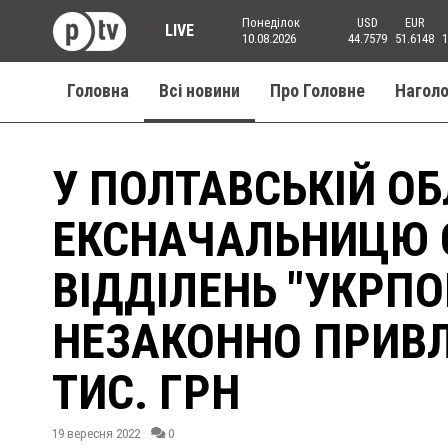
Понеділок
USD
EUR
LIVE
10.08.2026
44.7579
51.6148
1
Головна
Всі новини
Про Головне
Нагол
У ПОЛТАВСЬКІЙ О
ЕКСНАЧАЛЬНИЦЮ О
ВІДДІЛЕНЬ "УКРПО
НЕЗАКОННО ПРИВЛ
ТИС. ГРН
19 вересня 2022
0