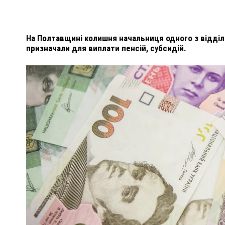
На Полтавщині колишня начальниця одного з відділ
призначали для виплати пенсій, субсидій.
ПОЛІЦІЯ ПОЛТАВЩИНИ РОЗШУКУЄ 62-РІЧНУ
ЛЮДМИЛУ ТИМЧЕНКО
КОМ
26 листопада 2025
0