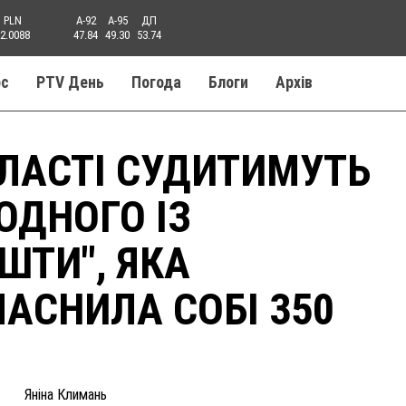
PLN
A-92
A-95
ДП
2.0088
47.84
49.30
53.74
ос
PTV День
Погода
Блоги
Aрхів
БЛАСТІ СУДИТИМУТЬ
ДНОГО ІЗ
ШТИ", ЯКА
АСНИЛА СОБІ 350
Яніна Климань