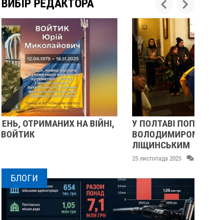
ВИБІР РЕДАКТОРА
У ПОЛТАВІ ПОПРОЩАЛИСЯ ІЗ ВІЙСЬКОВИМИ
ВОЛОДИМИРОМ КАРЕНГІНИМ ТА ОЛЕГОМ
ЛІЩИНСЬКИМ
2
25 листопада 2025
0
БЛОГИ