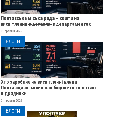
Полтавська міська рада – кошти на
висвітлення в̶ ̶д̶е̶т̶а̶л̶я̶х̶ ̶ в департаментах
01 травня 2026
БЛОГИ
Хто заробляє на висвітленні влади
Полтавщини: мільйонні бюджети і постійні
підрядники
1000 ТІЛ: УКРАЇНА ОТРИМАЛА
РОСІЙСЬКИ ДРОН “
01 травня 2026
РЕПАТРІЙОВАНІ ОСТАНКИ
ЙМОВІРНО ВПАВ У 
БЛОГИ
20 листопада 2025
0
19 листопада 2025
0