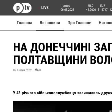
Четвер
USD
EUR
LIVE
06.08.2026
44.7626
51.6717
1
Головна
Всі новини
Про Головне
Нагол
НА ДОНЕЧЧИНІ ЗАГ
ПОЛТАВЩИНИ ВОЛ
02 липня 2025
0
У 43-річного військовослужбовця залишились дружи