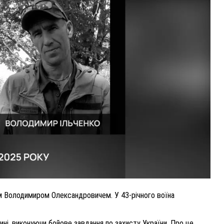
ВНАСЛІДОК ПОРАНЕНЬ, ОТРИМАНИХ НА ВІЙНІ,
ПОМЕР ВОЇН ЮРІЙ ВОЙТИК
25 листопада 2025
0
м Володимиром Олександровичем. У 43-річного воїна
ні, виконуючи бойове завдання по захисту України. Про це