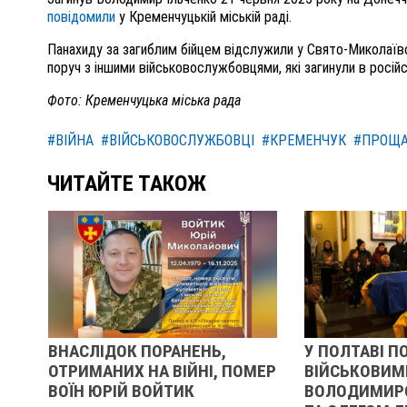
повідомили
у Кременчуцькій міській раді.
Панахиду за загиблим бійцем відслужили у Свято-Миколаїв
поруч з іншими військовослужбовцями, які загинули в російсь
Фото: Кременчуцька міська рада
#ВІЙНА
#ВІЙСЬКОВОСЛУЖБОВЦІ
#КРЕМЕНЧУК
#ПРОЩ
ЧИТАЙТЕ ТАКОЖ
ВНАСЛІДОК ПОРАНЕНЬ,
У ПОЛТАВІ П
Ь
ОТРИМАНИХ НА ВІЙНІ, ПОМЕР
ВІЙСЬКОВИМ
ВОЇН ЮРІЙ ВОЙТИК
ВОЛОДИМИР