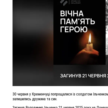
ПОЛІЦІЯ ПОЛТАВЩИНИ РОЗШУКУЄ 62-РІЧНУ
ЛЮДМИЛУ ТИМЧЕНКО
КОМ
26 листопада 2025
0
30 червня у Кременчуці попрощалися із солдатом Ільченко
залишились дружина та син.
Загинув Володимир Ільченко 21 червня 2025 року на Донеччи