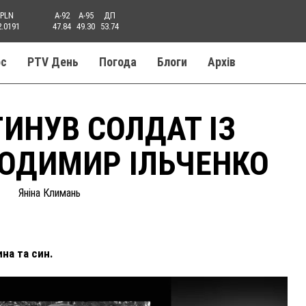
PLN
A-92
A-95
ДП
2.0191
47.84
49.30
53.74
ос
PTV День
Погода
Блоги
Aрхів
ИНУВ СОЛДАТ ІЗ
ОДИМИР ІЛЬЧЕНКО
Яніна Климань
на та син.