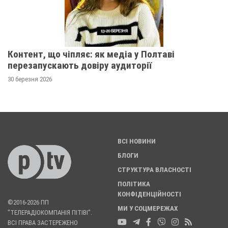
Контент, що чіпляє: як медіа у Полтаві
перезапускають довіру аудиторії
30 березня 2026
ВСІ НОВИНИ
БЛОГИ
СТРУКТУРА ВЛАСНОСТІ
ПОЛІТИКА
КОНФІДЕНЦІЙНОСТІ
©2016-2026 ПП
МИ У СОЦМЕРЕЖАХ
"ТЕЛЕРАДІОКОМПАНІЯ ПІТІВІ".
ВСІ ПРАВА ЗАСТЕРЕЖЕНО