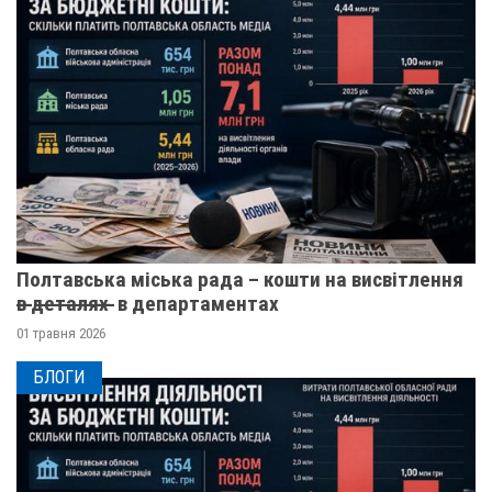
Полтавська міська рада – кошти на висвітлення
в̶ ̶д̶е̶т̶а̶л̶я̶х̶ ̶ в департаментах
01 травня 2026
БЛОГИ