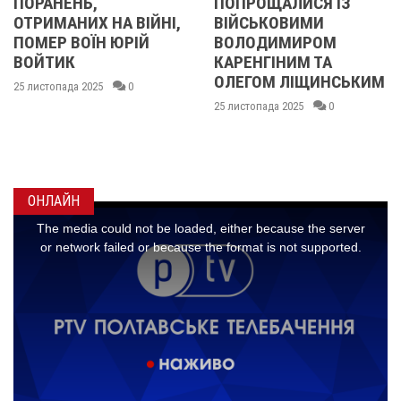
ПОПРОЩАЛИСЯ ІЗ
ПОПРОЩАЛИС
А ВІЙНІ,
ВІЙСЬКОВИМИ
БІЙЦЯМИ
ЮРІЙ
ВОЛОДИМИРОМ
ОЛЕКСАНДР
КАРЕНГІНИМ ТА
ІВАЩЕНКОМ,
ОЛЕГОМ ЛІЩИНСЬКИМ
ДМИТРОМ
0
КИСЛИЧЕНКО
25 листопада 2025
0
МАКСИМОМ
ГОНЧАРЕНК
24 листопада 2025
ОНЛАЙН