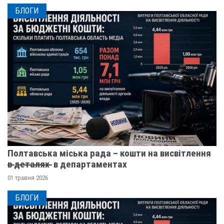
БЛОГИ
Полтавська міська рада – кошти на висвітлення
в̶ ̶д̶е̶т̶а̶л̶я̶х̶ ̶ в департаментах
01 травня 2026
БЛОГИ