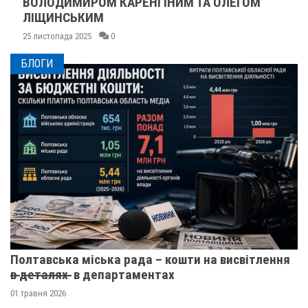
ВОЛОДИМИРОМ КАРЕНГІНИМ ТА ОЛЕГОМ
ЛІЩИНСЬКИМ
25 листопада 2025
0
БЛОГИ
Полтавська міська рада – кошти на висвітлення
в̶ ̶д̶е̶т̶а̶л̶я̶х̶ ̶ в департаментах
01 травня 2026