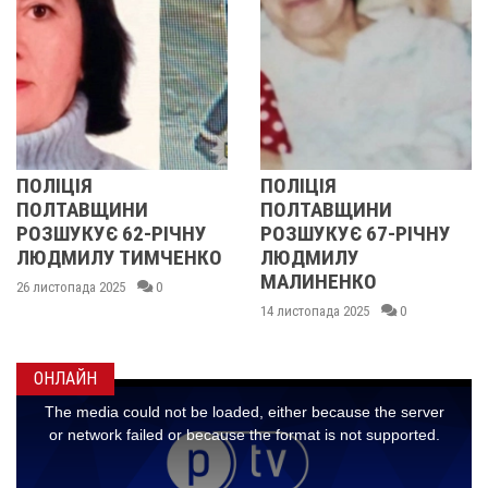
ПОЛІЦІЯ
У ПОЛТАВСЬ
НИ
ПОЛТАВЩИНИ
ОБЛАСТІ
62-РІЧНУ
РОЗШУКУЄ 67-РІЧНУ
РОЗШУКУЮТ
ТИМЧЕНКО
ЛЮДМИЛУ
РІЧНУ ЗОЮ 
МАЛИНЕНКО
0
14 листопада 2025
14 листопада 2025
0
ОНЛАЙН