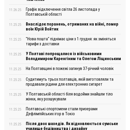
Графік відключення світла 26 листопада у
11.26.25
Полтавській області
Внаслідок поранень, отриманих на війні, помер
11.25.25
воїн Юрій Войтик
"Нова пошта" піднімає ціни з 1 грудня: як зміняться
11.25.25
тарифи з доставки
У Полтаві попрощалися із військовими
11.25.25
Володимиром Каренгіним та Олегом Ліщинським
На Полтавщині в пожежі загинув 37-річний чоловік
11.25.25
Судитимуть трьох полтавців, якій виготовляли та
11.25.25
продавали рідини для електронних сигарет
У Полтавській області біля водойми знайшли тіло
11.25.25
жінки, яку розшукували
Полтавські спортсмени стали призерами
11.25.25
Дефлімпійських ігор в Токіо
Після двох шахедів. Як відновлюється сумське
11.25.25
училище будівництва і дизайну