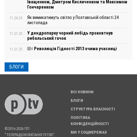
Іващенком, Дмитром Кисличенком та Максимом
Гончаренком
Як вимикатимуть світло у Полтавській області 24
11.24.25
листопада
У дендропарку чорний лебідь проковтнув
11.21.25
рибальський гачок
Революція Гідності 2013 очима учасниці
11.21.25
БЛОГИ
ВСІ НОВИНИ
БЛОГИ
СТРУКТУРА ВЛАСНОСТІ
ПОЛІТИКА
КОНФІДЕНЦІЙНОСТІ
©2016-2026 ПП
МИ У СОЦМЕРЕЖАХ
"ТЕЛЕРАДІОКОМПАНІЯ ПІТІВІ".