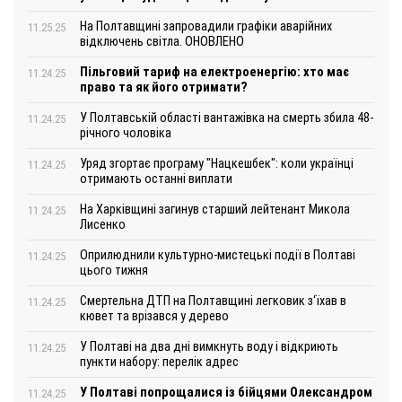
На Полтавщині запровадили графіки аварійних
11.25.25
відключень світла. ОНОВЛЕНО
Пільговий тариф на електроенергію: хто має
11.24.25
право та як його отримати?
У Полтавській області вантажівка на смерть збила 48-
11.24.25
річного чоловіка
Уряд згортає програму "Нацкешбек": коли українці
11.24.25
отримають останні виплати
На Харківщині загинув старший лейтенант Микола
11.24.25
Лисенко
Оприлюднили культурно-мистецькі події в Полтаві
11.24.25
цього тижня
Смертельна ДТП на Полтавщині легковик з‘їхав в
11.24.25
кювет та врізався у дерево
У Полтаві на два дні вимкнуть воду і відкриють
11.24.25
пункти набору: перелік адрес
У Полтаві попрощалися із бійцями Олександром
11.24.25