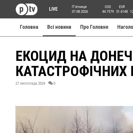
Пʼятниця
USD
EUR
LIVE
07.08.2026
44.7579
51.6148
1
Головна
Всі новини
Про Головне
Нагол
ЕКОЦИД НА ДОНЕЧ
КАТАСТРОФІЧНИХ
27 листопада 2024
0