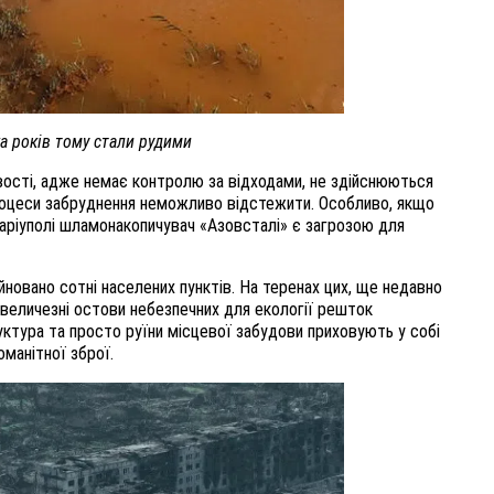
ка років тому стали рудими
вості, адже немає контролю за відходами, не здійснюються
і процеси забруднення неможливо відстежити. Особливо, якщо
Маріуполі шламонакопичувач «Азовсталі» є загрозою для
йновано сотні населених пунктів. На теренах цих, ще недавно
ть величезні остови небезпечних для екології решток
руктура та просто руїни місцевої забудови приховують у собі
манітної зброї.