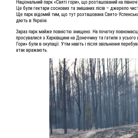
Національний парк «Святі гори», що розташований на півноч
Це були гектари соснових та змішаних лісів – джерело чист
Ще парк відомий тим, що тут розташована Свято-Успенська 
діють в Україні.
Зараз парк майже повністю знищено. На початку повномасшт
просувалися з Харківщини на Донеччину та гатили з усьог
Гори» були в окупації. Утім навіть і після звільнення переб
атак вражають.