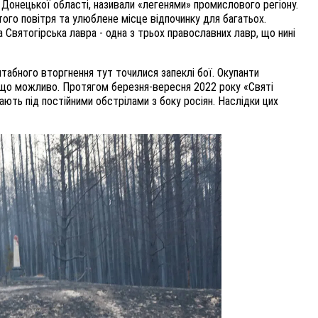
і Донецької області, називали «легенями» промислового регіону.
ого повітря та улюблене місце відпочинку для багатьох.
Святогірська лавра - одна з трьох православних лавр, що нині
абного вторгнення тут точилися запеклі бої. Окупанти
о що можливо. Протягом березня-вересня 2022 року «Святі
увають під постійними обстрілами з боку росіян. Наслідки цих