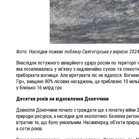
Фото: Наслідки пожежі поблизу Святогірська у вересні 2024
Внаслідок потужного авіаційного удару росіян по території
яка посилювалась у зв’язку з надзвичайно сухою та спекот
приборкати вогнище. Але врятувати ліс не вдалося. Вогнем 
Гір», знищено 80% лісових насаджень, це приблизно 10 міл
у близько 16 млрд грн.
Десятки років на відновлення Донеччини
Довкілля Донеччини почало страждати ще з початку війни 
природні ресурси, а наслідки для екологічної безпеки регіо
втратив те, що було унікальним. Насамперед об’єкти приро
а сотні років.