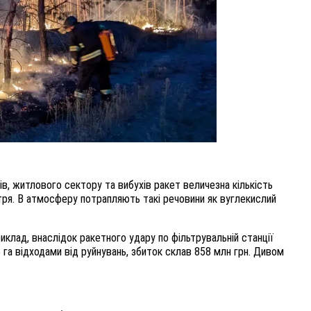
, житлового сектору та вибухів ракет величезна кількість
ря. В атмосферу потрапляють такі речовини як вуглекислий
иклад, внаслідок ракетного удару по фільтрувальній станції
га відходами від руйнувань, збиток склав 858 млн грн. Дивом