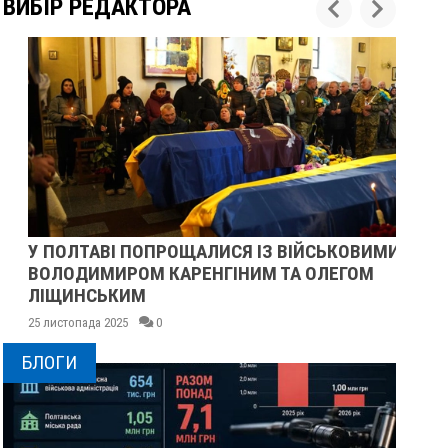
ВИБІР РЕДАКТОРА
У ПОЛТАВІ ПОПРОЩАЛИСЯ ІЗ ВІЙСЬКОВИМИ
ПІ
ВОЛОДИМИРОМ КАРЕНГІНИМ ТА ОЛЕГОМ
СУ
ЛІЩИНСЬКИМ
25 
25 листопада 2025
0
БЛОГИ