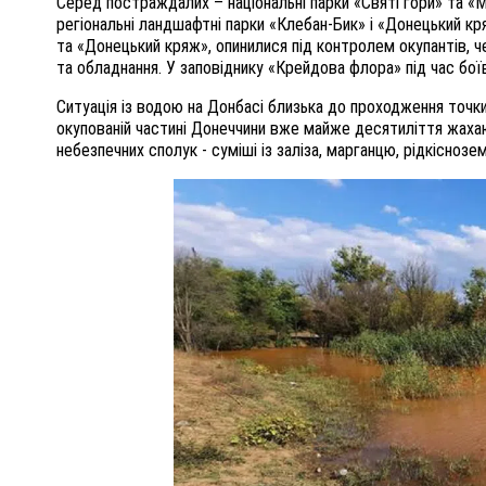
Серед постраждалих – національні парки «Святі гори» та «М
регіональні ландшафтні парки «Клебан-Бик» і «Донецький кряж
та «Донецький кряж», опинилися під контролем окупантів, ч
та обладнання. У заповіднику «Крейдова флора» під час боїв
Ситуація із водою на Донбасі близька до проходження точки
окупованій частині Донеччини вже майже десятиліття жаха
небезпечних сполук - суміші із заліза, марганцю, рідкісноз