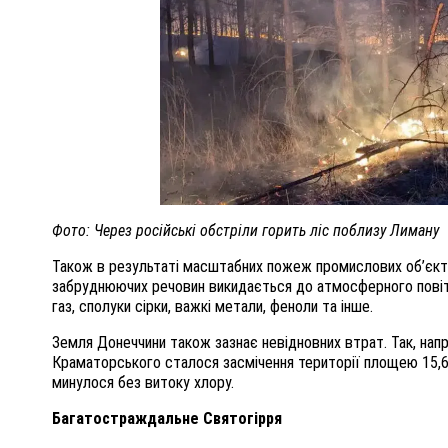
Фото: Через російські обстріли горить ліс поблизу Лиману
Також в результаті масштабних пожеж промислових об’єктів
забруднюючих речовин викидається до атмосферного повіт
газ, сполуки сірки, важкі метали, феноли та інше.
Земля Донеччини також зазнає невідновних втрат. Так, напр
Краматорського сталося засмічення території площею 15,6 
минулося без витоку хлору.
Багатостраждальне Святогірря