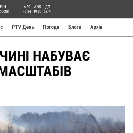
PLN
A-92
A-95
ДП
2.0088
47.84
49.30
53.74
ос
PTV День
Погода
Блоги
Aрхів
ЧИНІ НАБУВАЄ
 МАСШТАБІВ