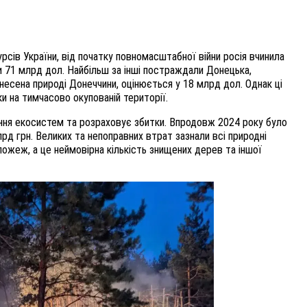
рсів України, від початку повномасштабної війни росія вчинила
ли 71 млрд дол. Найбільш за інші постраждали Донецька,
анесена природі Донеччини, оцінюється у 18 млрд дол. Однак ці
и на тимчасово окупованій території.
ення екосистем та розраховує збитки. Впродовж 2024 року було
рд грн. Великих та непоправних втрат зазнали всі природні
пожеж, а це неймовірна кількість знищених дерев та іншої