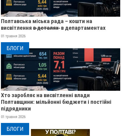
Полтавська міська рада – кошти на
висвітлення в̶ ̶д̶е̶т̶а̶л̶я̶х̶ ̶ в департаментах
01 травня 2026
БЛОГИ
Хто заробляє на висвітленні влади
Полтавщини: мільйонні бюджети і постійні
підрядники
01 травня 2026
БЛОГИ