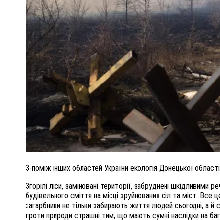
ПОЛІЦІЯ ПОЛТАВЩИНИ РОЗШУКУЄ 62-РІЧНУ
ЛЮДМИЛУ ТИМЧЕНКО
ОМ
26 листопада 2025
0
З-поміж інших областей України екологія Донецької області 
Згорілі ліси, заміновані території, забруднені шкідливими р
будівельного сміття на місці зруйнованих сіл та міст. Все ц
загарбники не тільки забирають життя людей сьогодні, а й с
проти природи страшні тим, що мають сумні наслідки на баг