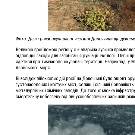
Фото: Деякі річки окупованої частини Донеччини ще декіль
Великою проблемою регіону є й аварійна зупинка промисло
відповідні заходи для запобігання руйнації екології. Певн
йдеться про тимчасово окуповані території. Наприклад, у 
Азовського моря.
Внаслідок військових дій росії на Донеччині було вщент зру
густонаселених і квітучих міст, селищ і сіл, нині бовванію
металургійних і хімічних заводів. До того ж міська інфраст
смертельну небезпеку від вибухонебезпечних залишків різно