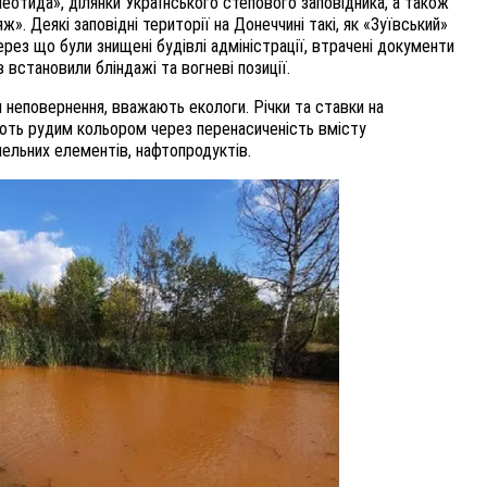
еотида», ділянки Українського степового заповідника, а також
». Деякі заповідні території на Донеччині такі, як «Зуївський»
ерез що були знищені будівлі адміністрації, втрачені документи
 встановили бліндажі та вогневі позиції.
 неповернення, вважають екологи. Річки та ставки на
ють рудим кольором через перенасиченість вмісту
емельних елементів, нафтопродуктів.