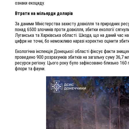
ознаки екоциду.
Втрати на мільярди доларів
За даними Міністерства захисту довкілля та природних ресу
понад 6500 злочинів проти довкілля, збитки екології сягну
Луганська та Харківська області. Шкода, що на даний час н
цифри не точні, бо неможливо наразі коректно оцінити збитк
Екологічна інспекція Донецької області фіксує факти знищ
проведено 900 розрахунків збитків на загальну суму 36,7 мл
ресурси регіону. Цього року було зафіксовано близько 160 
флори та фауни.