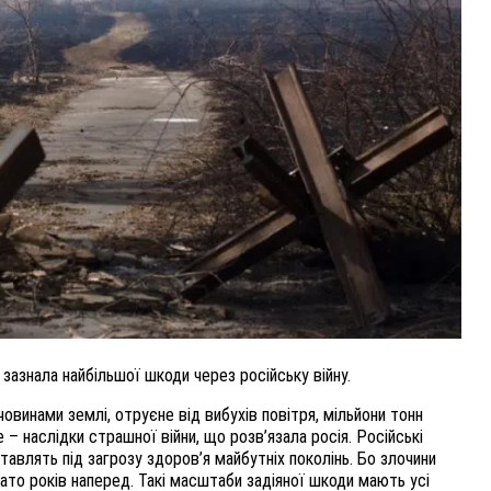
ВНАСЛІДОК ПОРАНЕНЬ, ОТРИМАНИХ НА ВІЙНІ,
ПОМЕР ВОЇН ЮРІЙ ВОЙТИК
25 листопада 2025
0
зазнала найбільшої шкоди через російську війну.
ечовинами землі, отруєне від вибухів повітря, мільйони тонн
е – наслідки страшної війни, що розв’язала росія. Російські
тавлять під загрозу здоров’я майбутніх поколінь. Бо злочини
ато років наперед. Такі масштаби задіяної шкоди мають усі