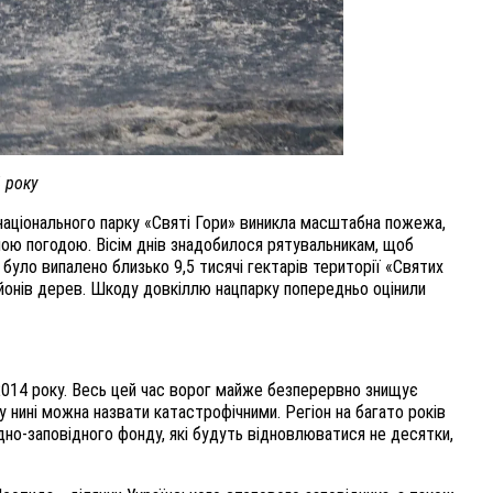
 року
 національного парку «Святі Гори» виникла масштабна пожежа,
ною погодою. Вісім днів знадобилося рятувальникам, щоб
було випалено близько 9,5 тисячі гектарів території «Святих
ьйонів дерев. Шкоду довкіллю нацпарку попередньо оцінили
2014 року. Весь цей час ворог майже безперервно знищує
ну нині можна назвати катастрофічними. Регіон на багато років
дно-заповідного фонду, які будуть відновлюватися не десятки,