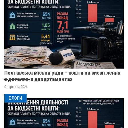
Полтавська міська рада – кошти на висвітлення
в̶ ̶д̶е̶т̶а̶л̶я̶х̶ ̶ в департаментах
01 травня 2026
БЛОГИ