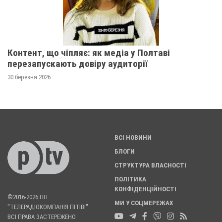
Контент, що чіпляє: як медіа у Полтаві
перезапускають довіру аудиторії
30 березня 2026
ВСІ НОВИНИ
БЛОГИ
СТРУКТУРА ВЛАСНОСТІ
ПОЛІТИКА
КОНФІДЕНЦІЙНОСТІ
©2016-2026 ПП
МИ У СОЦМЕРЕЖАХ
"ТЕЛЕРАДІОКОМПАНІЯ ПІТІВІ".
ВСІ ПРАВА ЗАСТЕРЕЖЕНО