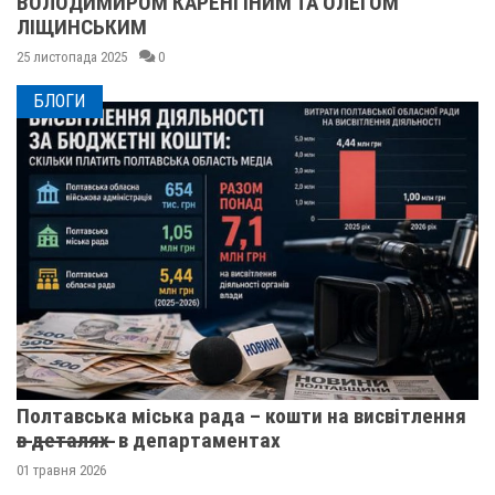
ВОЛОДИМИРОМ КАРЕНГІНИМ ТА ОЛЕГОМ
ЛІЩИНСЬКИМ
25 листопада 2025
0
БЛОГИ
Полтавська міська рада – кошти на висвітлення
в̶ ̶д̶е̶т̶а̶л̶я̶х̶ ̶ в департаментах
01 травня 2026