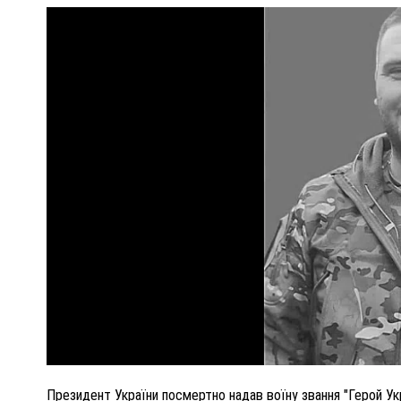
ПОЛІЦІЯ ПОЛТАВЩИНИ РОЗШУКУЄ 62-РІЧНУ
ЛЮДМИЛУ ТИМЧЕНКО
ОМ
26 листопада 2025
0
Президент України посмертно надав воїну звання "Герой Укр