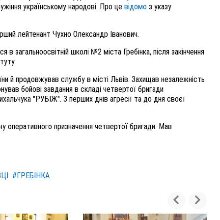
лужіння українському народові. Про це
відомо
з указу
 старший лейтенант Чухно Олександр Іванович.
я в загальноосвітній школі №2 міста Гребінка, після закінчення
туту.
аїни й продовжував службу в місті Львів. Захищав незалежність
нував бойові завдання в складі четвертої бригади
ихальчука "РУБІЖ". З перших днів агресії та до дня своєї
ну оперативного призначення четвертої бригади. Мав
ЦІ
#ГРЕБІНКА