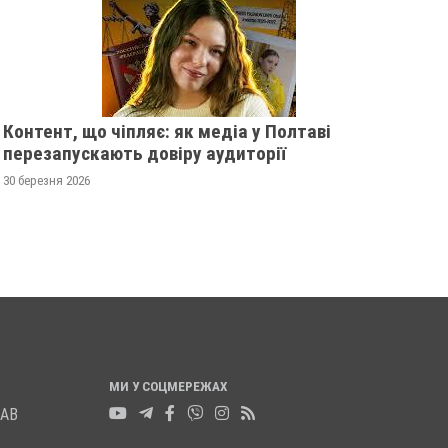
Контент, що чіпляє: як медіа у Полтаві
1000 ТІЛ: УКРАЇНА ОТРИМАЛА
РОСІЙСЬКИ ДРОН “
перезапускають довіру аудиторії
РЕПАТРІЙОВАНІ ОСТАНКИ
ЙМОВІРНО ВПАВ У 
30 березня 2026
20 листопада 2025
0
19 листопада 2025
0
МИ У СОЦМЕРЕЖАХ
ЛАВ