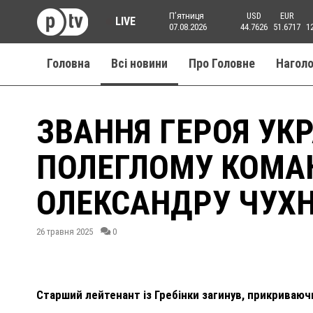
Пʼятниця
USD
EUR
LIVE
07.08.2026
44.7626
51.6717
1
Головна
Всі новини
Про Головне
Нагол
ЗВАННЯ ГЕРОЯ УК
ПОЛЕГЛОМУ КОМА
ОЛЕКСАНДРУ ЧУХ
26 травня 2025
0
Старший лейтенант із Гребінки загинув, прикриваючи