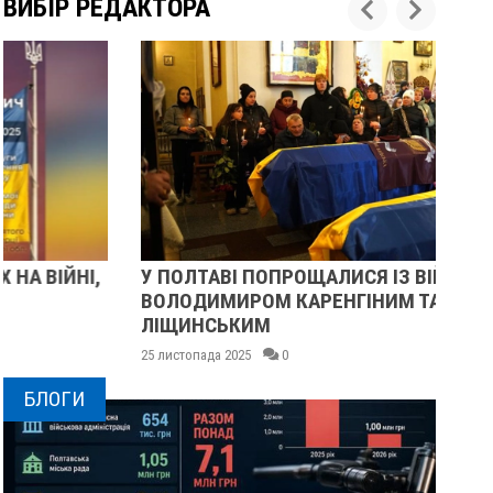
ВИБІР РЕДАКТОРА
У ПОЛТАВІ ПОПРОЩАЛИСЯ ІЗ ВІЙСЬКОВИМИ
ПІ
ВОЛОДИМИРОМ КАРЕНГІНИМ ТА ОЛЕГОМ
СУ
ЛІЩИНСЬКИМ
25 
25 листопада 2025
0
БЛОГИ