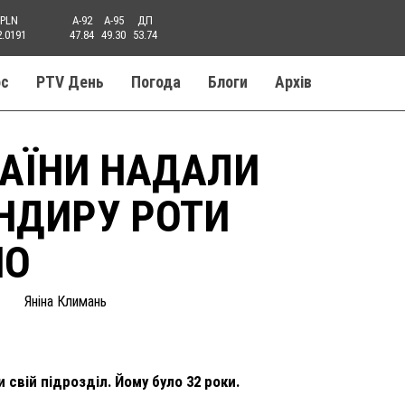
PLN
A-92
A-95
ДП
2.0191
47.84
49.30
53.74
ос
PTV День
Погода
Блоги
Aрхів
РАЇНИ НАДАЛИ
НДИРУ РОТИ
НО
Яніна Климань
 свій підрозділ. Йому було 32 роки.