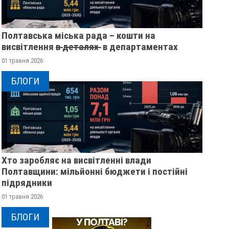
Полтавська міська рада – кошти на
висвітлення в̶ ̶д̶е̶т̶а̶л̶я̶х̶ ̶ в департаментах
01 травня 2026
БЛОГИ
Хто заробляє на висвітленні влади
Полтавщини: мільйонні бюджети і постійні
підрядники
01 травня 2026
БЛОГИ