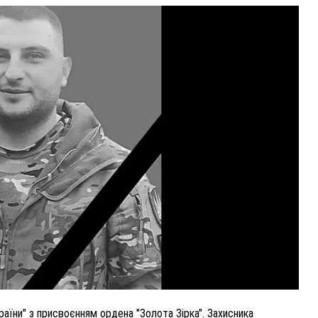
ВНАСЛІДОК ПОРАНЕНЬ, ОТРИМАНИХ НА ВІЙНІ,
ПОМЕР ВОЇН ЮРІЙ ВОЙТИК
25 листопада 2025
0
аїни" з присвоєнням ордена "Золота Зірка". Захисника