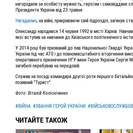
нагородили за особисту мужність, героїзм і самовіддане с
Президента України від 23 травня.
Нагадаємо
, на війні, прикриваючи свій підрозділ, загинув
Олександр народився 14 червня 1992 в місті Харків. Навчавс
якої вступив на навчання до Київського політехнічного інсти
У 2014 році був призваний до лав Національної Гвардії Укр
України під час АТО і до повномасштабного вторгнення вико
оперативного призначення НГУ імені Героя України Сергія М
загибелі перебував на передовій.
Служив на посаді командира другої роти першого батальйо
позивний "Турист".
Фото: Віталій Колісніченко
#ВІЙНА
#ЗВАННЯ ГЕРОЙ УКРАЇНИ
#ВІЙСЬКОВОСЛУЖБОВ
ЧИТАЙТЕ ТАКОЖ