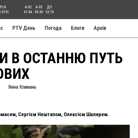
PLN
A-92
A-95
ДП
2.0191
47.84
49.30
53.74
ос
PTV День
Погода
Блоги
Aрхів
ЛИ В ОСТАННЮ ПУТЬ
ОВИХ
Яніна Климань
омасем, Сергієм Нештапом, Олексієм Шклярем.