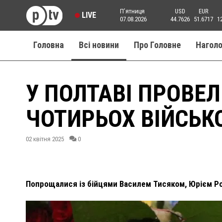
Пʼятниця
USD
EUR
LIVE
07.08.2026
44.7626
51.6717
1
Головна
Всі новини
Про Головне
Нагол
У ПОЛТАВІ ПРОВЕ
ЧОТИРЬОХ ВІЙСЬК
02 квітня 2025
0
Попрощалися із бійцями Василем Тисяком, Юрієм Р