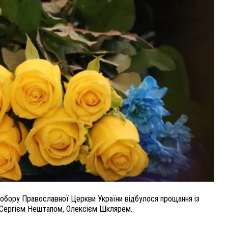
У ПОЛТАВІ ПОПРОЩАЛИСЯ ІЗ ВІЙСЬКОВИМИ
ВОЛОДИМИРОМ КАРЕНГІНИМ ТА ОЛЕГОМ
ЛІЩИНСЬКИМ
25 листопада 2025
0
собору Православної Церкви України відбулося прощання із
 Сергієм Нештапом, Олексієм Шклярем.