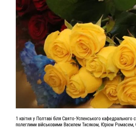
У
ВНАСЛІДОК ПОРАНЕНЬ, ОТРИМАНИХ НА ВІЙНІ,
ПОМЕР ВОЇН ЮРІЙ ВОЙТИК
25 листопада 2025
0
1 квітня у Полтаві біля Свято-Успенського кафедрального 
полеглими військовими Василем Тисяком, Юрієм Ромасем,