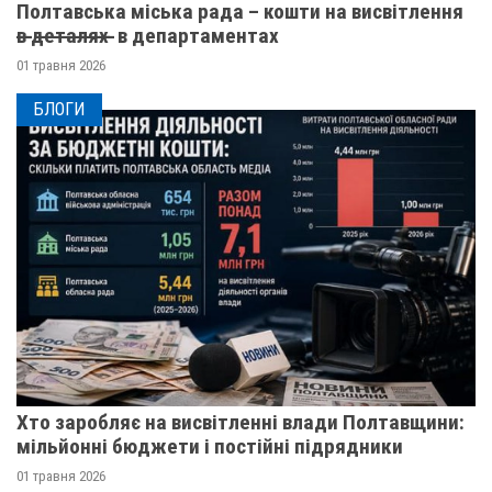
Полтавська міська рада – кошти на висвітлення
в̶ ̶д̶е̶т̶а̶л̶я̶х̶ ̶ в департаментах
01 травня 2026
БЛОГИ
Хто заробляє на висвітленні влади Полтавщини:
мільйонні бюджети і постійні підрядники
01 травня 2026