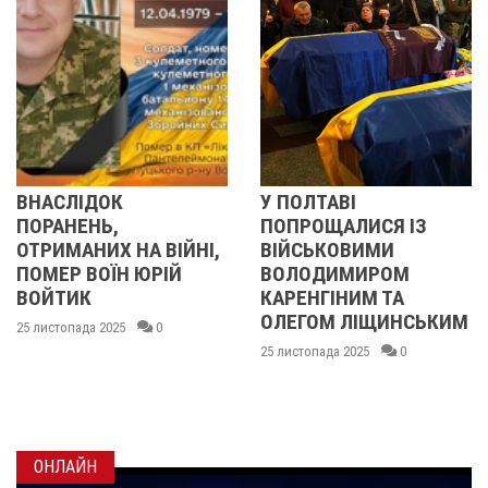
У ПОЛТАВІ
У ПОЛТАВІ
ПОПРОЩАЛИСЯ ІЗ
ПОПРОЩАЛИ
НА ВІЙНІ,
ВІЙСЬКОВИМИ
БІЙЦЯМИ
 ЮРІЙ
ВОЛОДИМИРОМ
ОЛЕКСАНД
КАРЕНГІНИМ ТА
ІВАЩЕНКОМ
ОЛЕГОМ ЛІЩИНСЬКИМ
ДМИТРОМ
0
КИСЛИЧЕНК
25 листопада 2025
0
МАКСИМОМ
ГОНЧАРЕН
24 листопада 2025
ОНЛАЙН