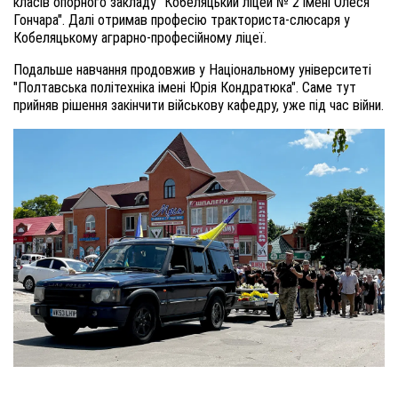
класів опорного закладу "Кобеляцький ліцей № 2 імені Олеся
Гончара". Далі отримав професію тракториста-слюсаря у
Кобеляцькому аграрно-професійному ліцеї.
Подальше навчання продовжив у Національному університеті
"Полтавська політехніка імені Юрія Кондратюка". Саме тут
прийняв рішення закінчити військову кафедру, уже під час війни.