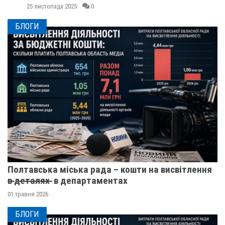
25 листопада 2025
0
БЛОГИ
Полтавська міська рада – кошти на висвітлення
в̶ ̶д̶е̶т̶а̶л̶я̶х̶ ̶ в департаментах
01 травня 2026
БЛОГИ