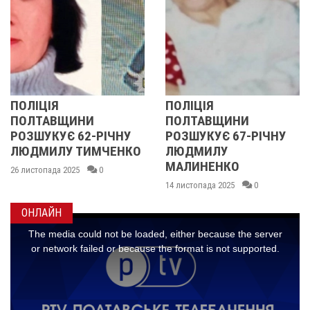
ІЯ
ПОЛІЦІЯ
У ПОЛ
АВЩИНИ
ПОЛТАВЩИНИ
ОБЛАС
КУЄ 62-РІЧНУ
РОЗШУКУЄ 67-РІЧНУ
РОЗШУ
ИЛУ ТИМЧЕНКО
ЛЮДМИЛУ
РІЧНУ
МАЛИНЕНКО
ада 2025
0
14 листоп
14 листопада 2025
0
ОНЛАЙН