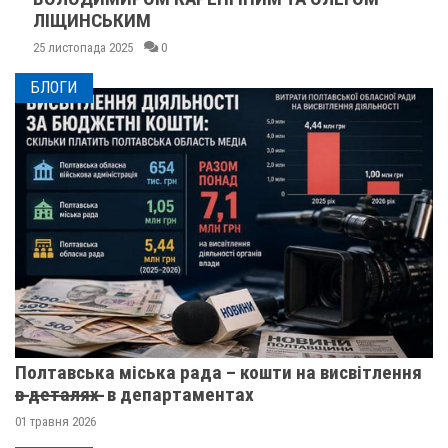
ЛІЩИНСЬКИМ
25 листопада 2025
0
БЛОГИ
Полтавська міська рада – кошти на висвітлення
в̶ ̶д̶е̶т̶а̶л̶я̶х̶ ̶ в департаментах
01 травня 2026