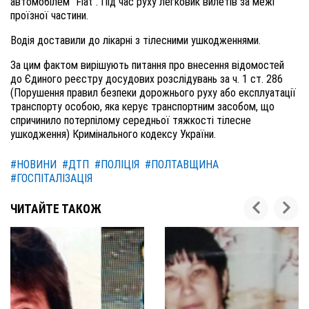
автомобілем "Fiat". Під час руху легковик вилетів за межі
проїзної частини.
Водія доставили до лікарні з тілесними ушкодженнями.
За цим фактом вирішують питання про внесення відомостей
до Єдиного реєстру досудових розслідувань за ч. 1 ст. 286
(Порушення правил безпеки дорожнього руху або експлуатації
транспорту особою, яка керує транспортним засобом, що
спричинило потерпілому середньої тяжкості тілесне
ушкодження) Кримінального кодексу України.
#НОВИНИ
#ДТП
#ПОЛІЦІЯ
#ПОЛТАВЩИНА
#ГОСПІТАЛІЗАЦІЯ
ЧИТАЙТЕ ТАКОЖ