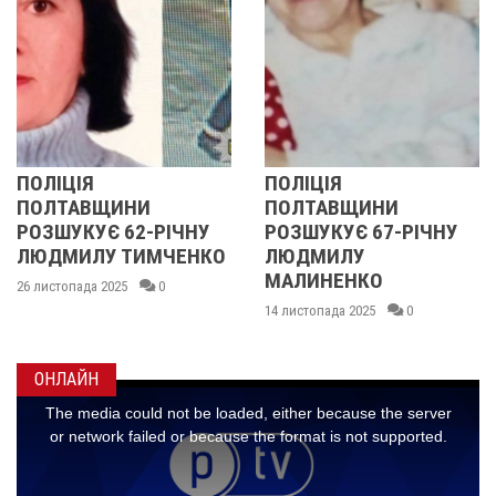
ПОЛІЦІЯ
У ПОЛТАВС
ИНИ
ПОЛТАВЩИНИ
ОБЛАСТІ
62-РІЧНУ
РОЗШУКУЄ 67-РІЧНУ
РОЗШУКУЮ
ТИМЧЕНКО
ЛЮДМИЛУ
РІЧНУ ЗОЮ
МАЛИНЕНКО
5
0
14 листопада 202
14 листопада 2025
0
ОНЛАЙН