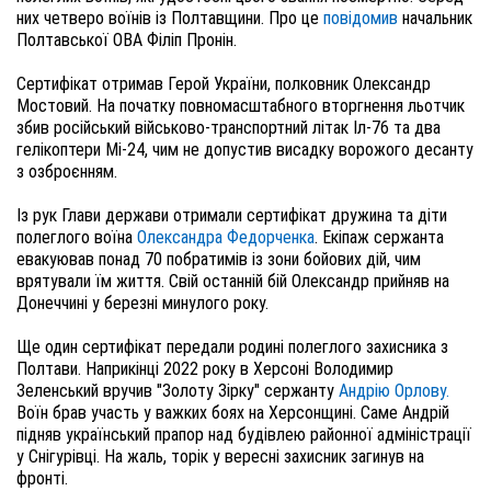
них четверо воїнів із Полтавщини. Про це
повідомив
начальник
Полтавської ОВА Філіп Пронін.
Сертифікат отримав Герой України, полковник Олександр
Мостовий. На початку повномасштабного вторгнення льотчик
збив російський військово-транспортний літак Іл-76 та два
гелікоптери Мі-24, чим не допустив висадку ворожого десанту
з озброєнням.
Із рук Глави держави отримали сертифікат дружина та діти
полеглого воїна
Олександра Федорченка
. Екіпаж сержанта
евакуював понад 70 побратимів із зони бойових дій, чим
врятували їм життя. Свій останній бій Олександр прийняв на
Донеччині у березні минулого року.
Ще один сертифікат передали родині полеглого захисника з
Полтави. Наприкінці 2022 року в Херсоні Володимир
Зеленський вручив "Золоту Зірку" сержанту
Андрію Орлову.
Воїн брав участь у важких боях на Херсонщині. Саме Андрій
підняв український прапор над будівлею районної адміністрації
у Снігурівці. На жаль, торік у вересні захисник загинув на
фронті.