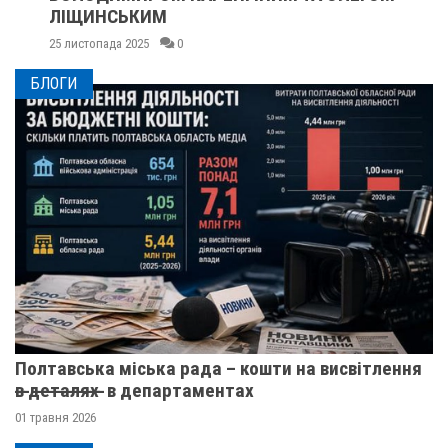
ЛІЩИНСЬКИМ
25 листопада 2025
0
БЛОГИ
Полтавська міська рада – кошти на висвітлення
в̶ ̶д̶е̶т̶а̶л̶я̶х̶ ̶ в департаментах
01 травня 2026