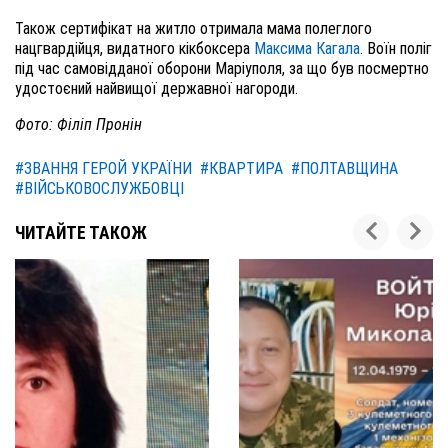
Також сертифікат на житло отримала мама полеглого
нацгвардійця, видатного кікбоксера
Максима Кагала
. Воїн поліг
під час самовідданої оборони Маріуполя, за що був посмертно
удостоєний найвищої державної нагороди.
Фото: Філіп Пронін
#ЗВАННЯ ГЕРОЙ УКРАЇНИ
#КВАРТИРА
#ПОЛТАВЩИНА
#ВІЙСЬКОВОСЛУЖБОВЦІ
ЧИТАЙТЕ ТАКОЖ