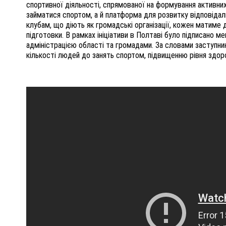
спортивної діяльності, спрямованої на формування активни
займатися спортом, а й платформа для розвитку відповідаль
клубам, що діють як громадські організації, кожен матиме 
підготовки. В рамках ініціативи в Полтаві було підписано 
адміністрацією області та громадами. За словами заступни
кількості людей до занять спортом, підвищенню рівня здоро
ПОЛІЦІЯ ПОЛТАВЩИНИ РОЗШУКУЄ 62-РІЧНУ
ЛЮДМИЛУ ТИМЧЕНКО
КОМ
26 листопада 2025
0