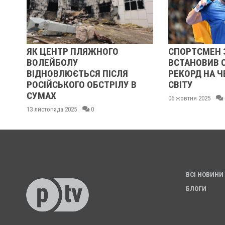
ЯК ЦЕНТР ПЛЯЖНОГО
СПОРТСМЕН 
З
ВОЛЕЙБОЛУ
ВСТАНОВИВ 
ВІДНОВЛЮЄТЬСЯ ПІСЛЯ
РЕКОРД НА Ч
РОСІЙСЬКОГО ОБСТРІЛУ В
СВІТУ
СУМАХ
06 жовтня 2025
13 листопада 2025
0
ВСІ НОВИНИ
БЛОГИ