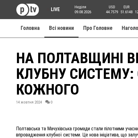
Неділя
USD
EUR
LIVE
09.08.2026
44.7579
51.6148
1
Головна
Всі новини
Про Головне
Нагол
НА ПОЛТАВЩИНІ 
КЛУБНУ СИСТЕМУ:
КОЖНОГО
14 жовтня 2024
0
Полтавська та Мачухівська громади стали пілотними учас
впровадження клубної системи. Це нова ініціатива, що залу