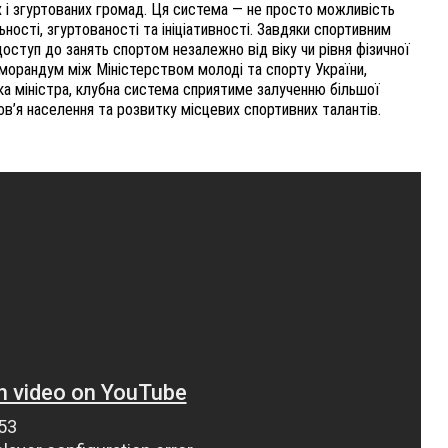
х і згуртованих громад. Ця система — не просто можливість
ності, згуртованості та ініціативності. Завдяки спортивним
доступ до занять спортом незалежно від віку чи рівня фізичної
меморандум між Міністерством молоді та спорту України,
ка міністра, клубна система сприятиме залученню більшої
в’я населення та розвитку місцевих спортивних талантів.
ВНАСЛІДОК ПОРАНЕНЬ, ОТРИМАНИХ НА ВІЙНІ,
ПОМЕР ВОЇН ЮРІЙ ВОЙТИК
25 листопада 2025
0