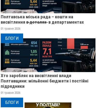
Полтавська міська рада – кошти на
висвітлення в̶ ̶д̶е̶т̶а̶л̶я̶х̶ ̶ в департаментах
01 травня 2026
БЛОГИ
Хто заробляє на висвітленні влади
Полтавщини: мільйонні бюджети і постійні
підрядники
01 травня 2026
БЛОГИ