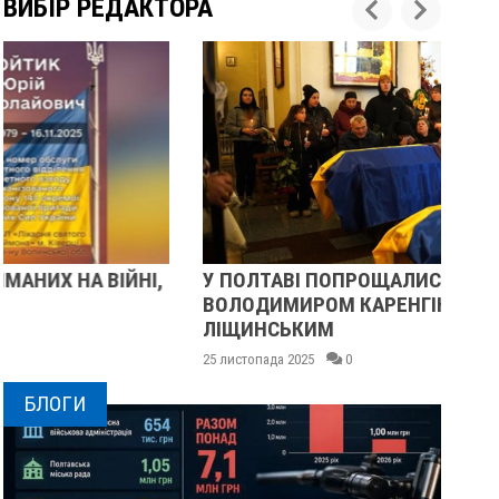
ВИБІР РЕДАКТОРА
У ПОЛТАВІ ПОПРОЩАЛИСЯ ІЗ ВІЙСЬКОВИМИ
П
ВОЛОДИМИРОМ КАРЕНГІНИМ ТА ОЛЕГОМ
С
ЛІЩИНСЬКИМ
25
25 листопада 2025
0
БЛОГИ