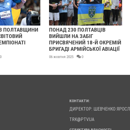
З ПОЛТАВЩИНИ
ПОНАД 230 ПОЛТАВЦІВ
СВІТОВИЙ
ВИЙШЛИ НА ЗАБІГ
ЕМПІОНАТІ
ПРИСВЯЧЕНИЙ 18-Й ОКРЕМІЙ
БРИГАДІ АРМІЙСЬКОЇ АВІАЦІЇ
0
06 жовтня 2025
0
КОНТАКТИ:
ДИРЕКТОР: ШЕВЧЕНКО ЯРОС
TRK@PTV.UA
СТРУКТУРА ВЛАСНОСТІ