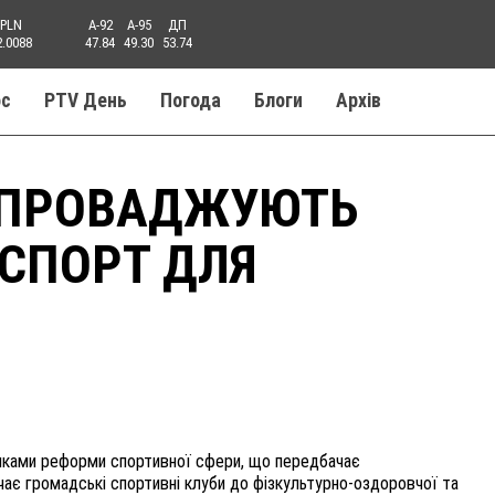
PLN
A-92
A-95
ДП
2.0088
47.84
49.30
53.74
ос
PTV День
Погода
Блоги
Aрхів
ВПРОВАДЖУЮТЬ
 СПОРТ ДЛЯ
никами реформи спортивної сфери, що передбачає
чає громадські спортивні клуби до фізкультурно-оздоровчої та